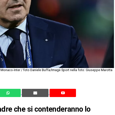
onaco-Inter / foto Daniele Buffa/Image Sport nella foto: Giuseppe Marotta
adre che si contenderanno lo