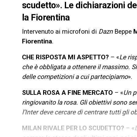
scudetto». Le dichiarazioni del
la Fiorentina
Intervenuto ai microfoni di
Dazn
Beppe
M
Fiorentina
.
CHE RISPOSTA MI ASPETTO?
– «
Le ris
che è obbligata a ottenere il massimo. S
delle competizioni a cui partecipiamo
».
SULLA ROSA A FINE MERCATO
– «
Un p
ringiovanito la rosa. Gli obiettivi sono 
l’Inter deve cercare di centrare tutti gli 
MILAN RIVALE PER LO SCUDETTO?
– «