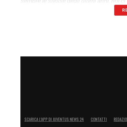
sempre le stesse degli ultimi anni, noi c
R
LA PLAYLIST DELLE NOSTRE TOP NEW
SCARICA L’APP DI JUVENTUS NEWS 24
CONTATTI
REDAZI