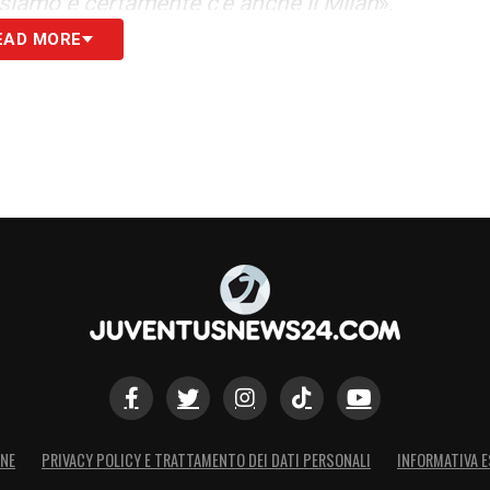
i siamo e certamente c’è anche il Milan
».
EAD MORE
S
ONE
PRIVACY POLICY E TRATTAMENTO DEI DATI PERSONALI
INFORMATIVA E