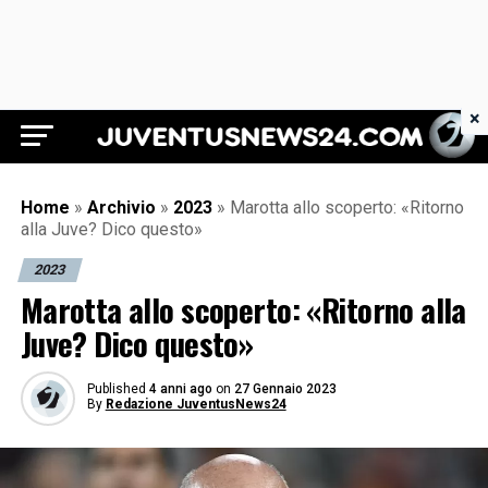
×
Juventus News 24
Home
»
Archivio
»
2023
»
Marotta allo scoperto: «Ritorno
alla Juve? Dico questo»
2023
Marotta allo scoperto: «Ritorno alla
Juve? Dico questo»
Published
4 anni ago
on
27 Gennaio 2023
By
Redazione JuventusNews24