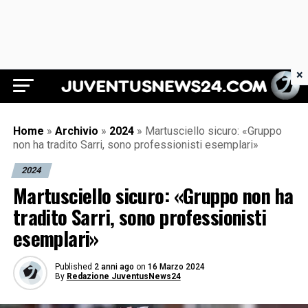
×
Juventus News 24
Home
»
Archivio
»
2024
»
Martusciello sicuro: «Gruppo
non ha tradito Sarri, sono professionisti esemplari»
2024
Martusciello sicuro: «Gruppo non ha
tradito Sarri, sono professionisti
esemplari»
Published
2 anni ago
on
16 Marzo 2024
By
Redazione JuventusNews24