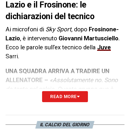
Lazio e il Frosinone: le
dichiarazioni del tecnico
Ai microfoni di
Sky Sport
, dopo
Frosinone-
Lazio
, è intervenuto
Giovanni Martusciello
.
Ecco le parole sull’ex tecnico della
Juve
Sarri.
UNA SQUADRA ARRIVA A TRADIRE UN
ALLENATORE –
«Assolutamente no. Sono
da tanto nel calcio. Questo gruppo qua è
READ MORE
impensabile possa fare una cosa del genere.
E’ una cosa che non appartiene al DNA di
questi ragazzi. Se i tifosi se ne accorgono
sono dolori, ma vi assicuro che non è così. A
IL CALCIO DEL GIORNO