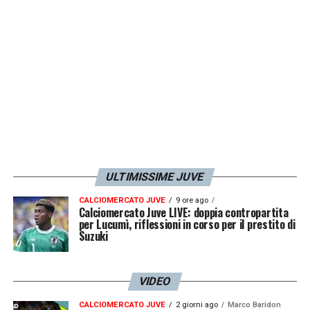
volte non danno il 100% e non si esce da
situazioni complicate, ma tradimento è una
parola troppo forte. Ci sono stato due anni a
contatto e non ho mai avuto situazioni
simili».
LA PLAYLIST DELLE NOSTRE TOP NEWS
ULTIMISSIME JUVE
CALCIOMERCATO JUVE
9 ore ago
Calciomercato Juve LIVE: doppia contropartita
per Lucumì, riflessioni in corso per il prestito di
Suzuki
VIDEO
CALCIOMERCATO JUVE
2 giorni ago
Marco Baridon