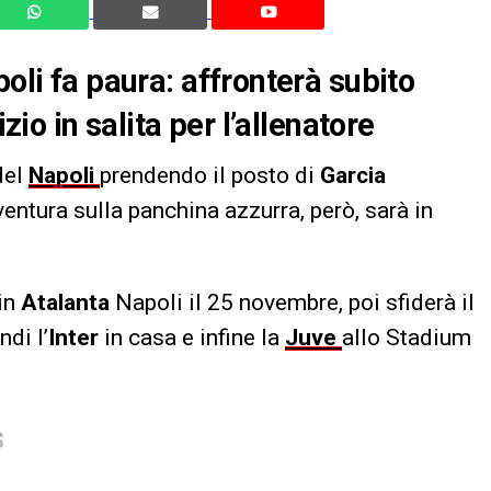
poli fa paura: affronterà subito
zio in salita per l’allenatore
del
Napoli
prendendo il posto di
Garcia
entura sulla panchina azzurra, però, sarà in
 in
Atalanta
Napoli il 25 novembre, poi sfiderà il
di l’
Inter
in casa e infine la
Juve
allo Stadium
S