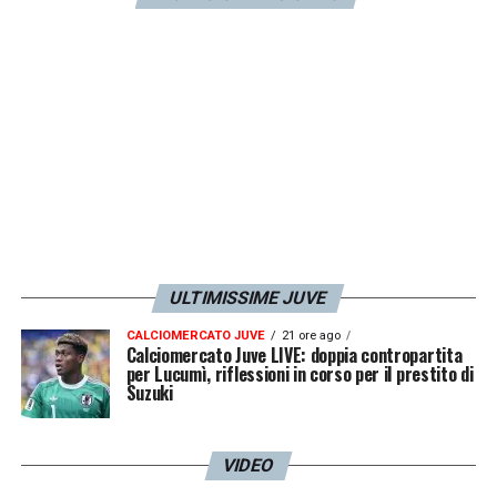
partite poi non voglio entrare nel merito e
non mi permetto di valutare il lavoro fatto da
chi c’era prima. Abbiamo ritrovato lo spirito
giusto»
.
LA PLAYLIST DELLE NOSTRE TOP NEWS
ULTIMISSIME JUVE
CALCIOMERCATO JUVE
21 ore ago
Calciomercato Juve LIVE: doppia contropartita
per Lucumì, riflessioni in corso per il prestito di
Suzuki
VIDEO