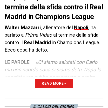
termine della sfida contro il Real
Madrid in Champions League
Walter Mazzarri,
allenatore del
Napoli
,
ha
parlato a
Prime Video
al termine della sfida
contro il
Real Madrid
in Champions League.
Ecco cosa ha detto.
LE PAROLE
–
«Ci siamo salutati con Carlo
ma non ricordo cosa ci siamo detti. Dopo la
sconfitta ero subito concentrato a capire
READ MORE
come migliorare e superare questo risultato.
Sono soddisfatto della prestazione della mia
squadra. Ci sono soltanto piccolezze da
correggere. Condizione? Ci sono tante
IL CALCIO DEL GIORNO