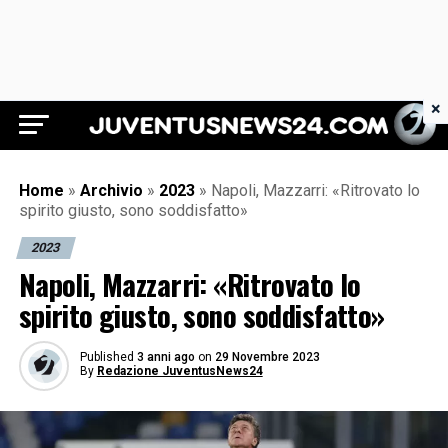
×
Juventus News 24
Home
»
Archivio
»
2023
»
Napoli, Mazzarri: «Ritrovato lo
spirito giusto, sono soddisfatto»
2023
Napoli, Mazzarri: «Ritrovato lo
spirito giusto, sono soddisfatto»
Published
3 anni ago
on
29 Novembre 2023
By
Redazione JuventusNews24