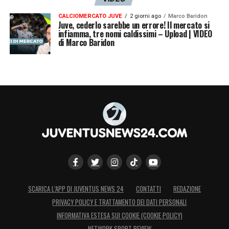
CALCIOMERCATO JUVE
2 giorni ago
Marco Baridon
Juve, cederlo sarebbe un errore! Il mercato si
infiamma, tre nomi caldissimi – Upload | VIDEO
di Marco Baridon
SCARICA L’APP DI JUVENTUS NEWS 24
CONTATTI
REDAZIONE
PRIVACY POLICY E TRATTAMENTO DEI DATI PERSONALI
INFORMATIVA ESTESA SUI COOKIE (COOKIE POLICY)
NETWORK SPORT REVIEW