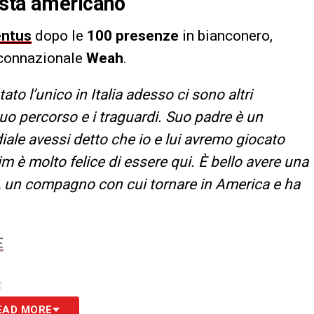
ista americano
ntus
dopo le
100 presenze
in bianconero,
 connazionale
Weah
.
ato l’unico in Italia adesso ci sono altri
suo percorso e i traguardi. Suo padre è un
iale avessi detto che io e lui avremo giocato
 è molto felice di essere qui. È bello avere una
, un compagno con cui tornare in America e ha
E
S
EAD MORE