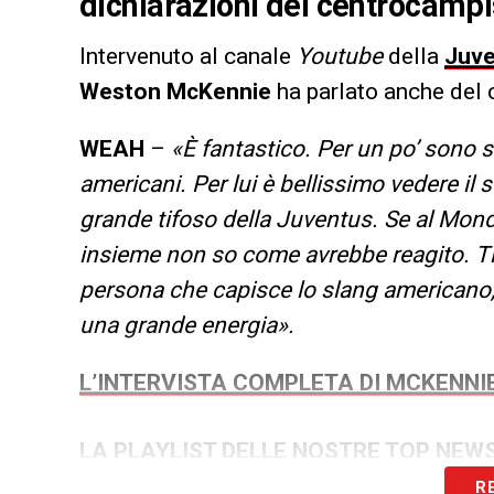
dichiarazioni del centrocamp
Intervenuto al canale
Youtube
della
Juve
Weston McKennie
ha parlato anche del
WEAH
–
«È fantastico. Per un po’ sono st
americani. Per lui è bellissimo vedere il 
grande tifoso della Juventus. Se al Mond
insieme non so come avrebbe reagito. Tim
persona che capisce lo slang americano
una grande energia».
L’INTERVISTA COMPLETA DI MCKENNI
LA PLAYLIST DELLE NOSTRE TOP NEW
R