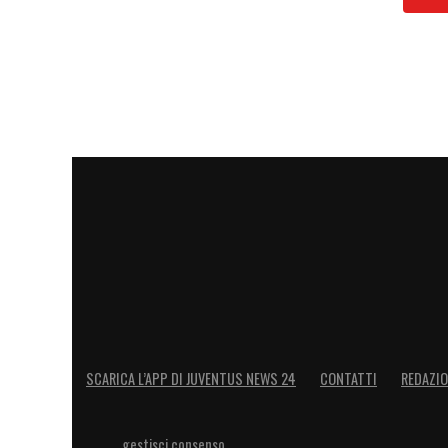
SCARICA L’APP DI JUVENTUS NEWS 24
CONTATTI
REDAZI
gestisci consenso