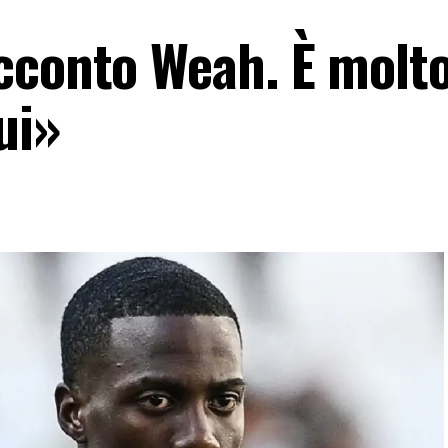
cconto Weah. È molt
ui»