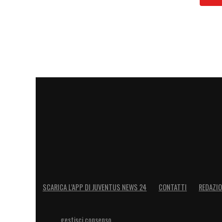
LA PLAYLIST DELLE NOSTRE TOP NEW
SCARICA L’APP DI JUVENTUS NEWS 24
CONTATTI
REDAZI
gestisci consenso