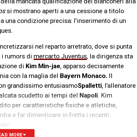
della mancata qualificazione dei bianconeri alla
os
si mostrano aperti a una cessione a titolo
a una condizione precisa: l’inserimento di un
gues.
ncretizzarsi nel reparto arretrato, dove si punta
 i rumors di
mercarto Juventus
, la dirigenza sta
azione di
Kim Min-jae
, apparso decisamente
nia con la maglia del
Bayern Monaco.
Il
con grandissimo entusiasmo
Spalletti
, l’allenatore
valcata scudetto ai tempi del
Napoli
. Kim
to per caratteristiche fisiche e atletiche,
rdia e far dimenticare in fretta i recenti
ato.
EAD MORE