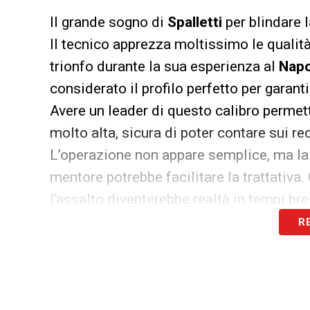
Il grande sogno di
Spalletti
per blindare 
Il tecnico apprezza moltissimo le qualità
trionfo durante la sua esperienza al
Napo
considerato il profilo perfetto per garant
Avere un leader di questo calibro permet
molto alta, sicura di poter contare sui re
L’operazione non appare semplice, ma la v
mentore potrebbe facilitare la trattativa. 
l’assalto diventerebbe realtà in tempi bre
R
LA PLAYLIST DELLE NOSTRE TOP NEW