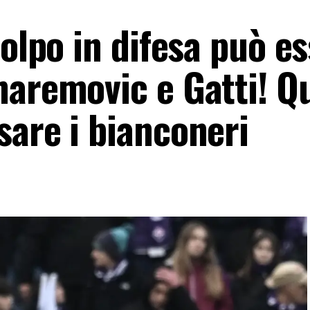
colpo in difesa può e
haremovic e Gatti! Q
sare i bianconeri