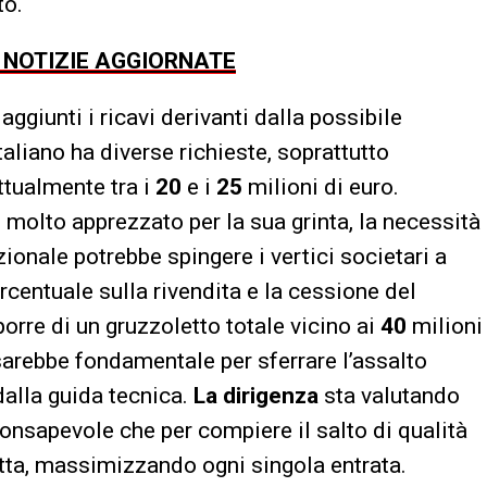
to.
E NOTIZIE AGGIORNATE
iunti i ricavi derivanti dalla possibile
italiano ha diverse richieste, soprattutto
attualmente tra i
20
e i
25
milioni di euro.
 molto apprezzato per la sua grinta, la necessità
zionale potrebbe spingere i vertici societari a
rcentuale sulla rivendita e la cessione del
porre di un gruzzoletto totale vicino ai
40
milioni
 sarebbe fondamentale per sferrare l’assalto
 dalla guida tecnica.
La dirigenza
sta valutando
consapevole che per compiere il salto di qualità
etta, massimizzando ogni singola entrata.