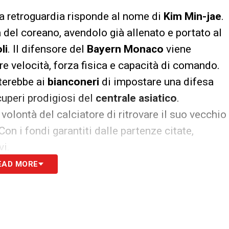
la retroguardia risponde al nome di
Kim Min-jae
.
 del coreano, avendolo già allenato e portato al
li
. Il difensore del
Bayern Monaco
viene
ire velocità, forza fisica e capacità di comando.
terebbe ai
bianconeri
di impostare una difesa
cuperi prodigiosi del
centrale asiatico
.
olontà del calciatore di ritrovare il suo vecchio
Con i fondi garantiti dalle partenze citate,
vi.
EAD MORE
S