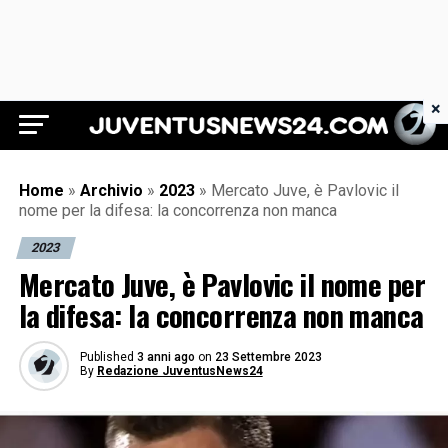
×
Juventus News 24
Home
»
Archivio
»
2023
»
Mercato Juve, è Pavlovic il
nome per la difesa: la concorrenza non manca
2023
Mercato Juve, è Pavlovic il nome per
la difesa: la concorrenza non manca
Published
3 anni ago
on
23 Settembre 2023
By
Redazione JuventusNews24