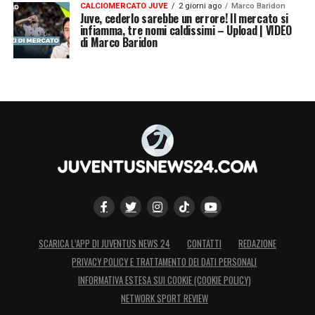
CALCIOMERCATO JUVE
2 giorni ago
Marco Baridon
Juve, cederlo sarebbe un errore! Il mercato si
infiamma, tre nomi caldissimi – Upload | VIDEO
di Marco Baridon
SCARICA L’APP DI JUVENTUS NEWS 24
CONTATTI
REDAZIONE
PRIVACY POLICY E TRATTAMENTO DEI DATI PERSONALI
INFORMATIVA ESTESA SUI COOKIE (COOKIE POLICY)
NETWORK SPORT REVIEW