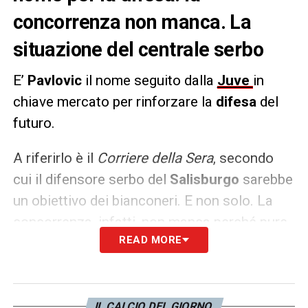
concorrenza non manca. La
situazione del centrale serbo
E’
Pavlovic
il nome seguito dalla
Juve
in
chiave mercato per rinforzare la
difesa
del
futuro.
A riferirlo è il
Corriere della Sera
, secondo
cui il difensore serbo del
Salisburgo
sarebbe
un obiettivo dei bianconeri. E non solo. La
concorrenza, infatti, non manca perché pure
READ MORE
Napoli
e
Lazio
sono interessati a Pavlovic. I
biancocelesti avrebbero avuto già i primi
contatti per gennaio.
IL CALCIO DEL GIORNO