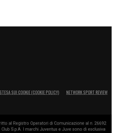
STESA SUI COOKIE (COOKIE POLICY)
NETWORK SPORT REVIEW
itto al Registro Operatori di Comunicazione al n. 26692
l Club S.p.A. I marchi Juventus e Juve sono di esclusiva