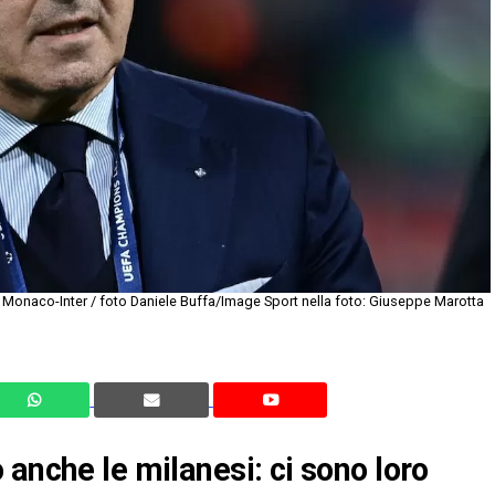
onaco-Inter / foto Daniele Buffa/Image Sport nella foto: Giuseppe Marotta
anche le milanesi: ci sono loro