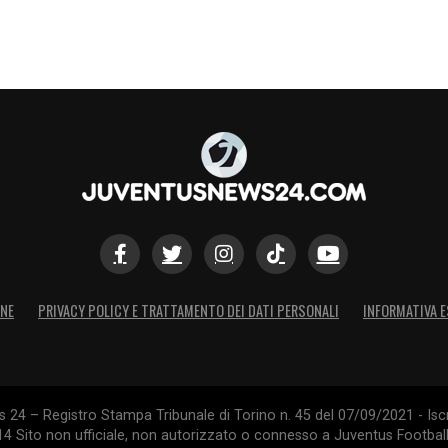
ONE
PRIVACY POLICY E TRATTAMENTO DEI DATI PERSONALI
INFORMATIVA E
24 – Registro Stampa Tribunale di Torino n. 45 del 07/09/2021 - Iscr
014 Sito non ufficiale, non autorizzato o connesso a Juventus Footbal