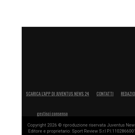
SCARICA L’APP DI JUVENTUS NEWS 24
CONTATTI
REDAZI
gestisci consenso
Copyright 2026 © riproduzione riservata Juventus News 
Editore e proprietario: Sport Review S.r.l P.I.11028660