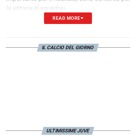
la vittoria di squadra».
READ MORE
COSA HA DETTO CONTE –
«Ci ha lasciato
abbastanza tranquilli rispetto al solito, ci ha
indicato due cose tattiche. Il mister ha
IL CALCIO DEL GIORNO
fiducia in noi e noi in lui».
LA PLAYLIST DELLE NOSTRE TOP NEWS
ULTIMISSIME JUVE