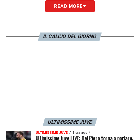
READ MORE
2′ SPINGE POLITANO – Scappa sulla destra
Politano che prova a liberarsi dalla
marcatura di Cambiaso: il suo crosso è
IL CALCIO DEL GIORNO
deviato, corner per i padroni di casa.
3′ ANGOLO NAPOLI – Il calcio d’angolo dei
partenopei passa attraverso tutta l’area e
non trova nessun azzurro.
4′ PRESSA LA JUVE – I bianconeri
spingono e pressano con Kenan Yildiz, si
rifugia in rimessa laterale Meret.
ULTIMISSIME JUVE
5′ OCCASIONISSIMA JUVE! – Bianconeri
ULTIMISSIME JUVE
1 ora ago
vicinissimi al gol del vantaggio al
Ultimissime Juve LIVE: Del Piero torna a parlare,