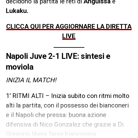
decidono la partita le reti di
Anguissa
e
Lukaku.
CLICCA QUI PER AGGIORNARE LA DIRETTA
LIVE
Napoli Juve 2-1 LIVE: sintesi e
moviola
INIZIA IL MATCH!
1′ RITMI ALTI – Inizia subito con ritmi molto
alti la partita, con il possesso dei bianconeri
e il Napoli che pressa: buona azione
difensiva di Nico Gonzalez che grazie a Di
Gregorio libera l’area bianconera.