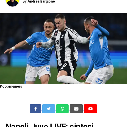
By
Andrea Bargione
Koopmeiners
Napoli Juve LIVE: sintesi,