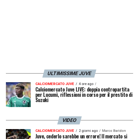
Alla domanda però su chi avesse votato,
Allegri a sorpresa tira fuori un altro
nome: «
Se non ricordo male, ho espresso la
mia preferenza per
Eusebio Di Francesco
,
allenatore del
Sassuolo
».
LA PLAYLIST DELLE NOSTRE TOP NEWS
ULTIMISSIME JUVE
CALCIOMERCATO JUVE
4 ore ago
Calciomercato Juve LIVE: doppia contropartita
per Lucumì, riflessioni in corso per il prestito di
Suzuki
VIDEO
CALCIOMERCATO JUVE
2 giorni ago
Marco Baridon
Juve, cederlo sarebbe un errore! Il mercato si