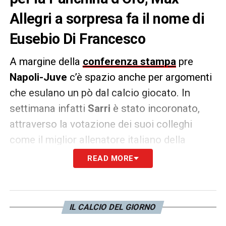
Allegri a sorpresa fa il nome di
Eusebio Di Francesco
A margine della
conferenza stampa
pre
Napoli-Juve
c’è spazio anche per argomenti
che esulano un pò dal calcio giocato. In
settimana infatti
Sarri
è stato incoronato,
attraverso la votazione dei suoi colleghi
come il miglior allenatore italiano della
passata stagione, superando per una
READ MORE
manciata di punti proprio Max Allegri. I
complimenti
del tecnico bianconero non
sono mancati: «
Sarri si è meritato il premio
IL CALCIO DEL GIORNO
per il gran lavoro fatto a
Empoli
e a
Napoli
».