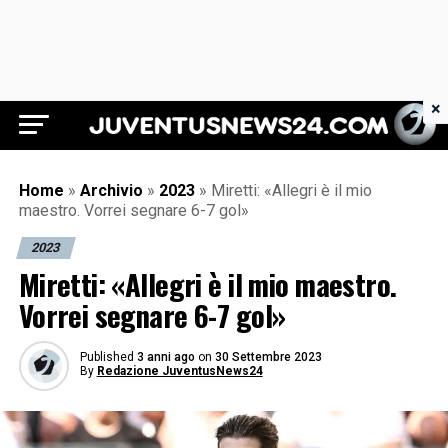
×
Juventus News 24
Home
»
Archivio
»
2023
»
Miretti: «Allegri è il mio
maestro. Vorrei segnare 6-7 gol»
2023
Miretti: «Allegri è il mio maestro.
Vorrei segnare 6-7 gol»
Published
3 anni ago
on
30 Settembre 2023
By
Redazione JuventusNews24