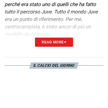
perché era stato uno di quelli che ha fatto
tutto il percorso Juve. Tutto il mondo Juve
era un punto di riferimento. Per me,
centrocampista, è stato ancor di più un
modello da seguire
».
READ MORE
CARATTERISTICHE E MOMENTI IN CAMPO
– «
Ho una buona tecnica, una buona visione
di gioco. Le cose che mi piace fare in campo
IL CALCIO DEL GIORNO
sono i momenti in cui abbiamo palla,
costruiamo azioni importanti per fare gol.
Quella è la parte in cui mi diverto di più
».
LA GIOIA DEGLI ASSIST –
«
Fare gli assist è
sempre bello, mi piace quasi più che far gol.