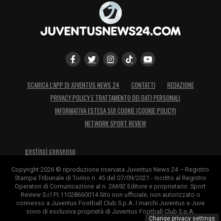
IL RAPPORTO CON ALLEGRI –
«
Con il
mister ho un rapporto molto scolastico. Lui
mi dà molti consigli, mi fa capire su cosa
dove lavorare e mi mette nelle condizioni di
farlo. Con l’esperienza che ha non posso fare
altro che ascoltarlo. Lui è il mio maestro e io
SCARICA L’APP DI JUVENTUS NEWS 24
CONTATTI
REDAZIONE
seguo i suoi insegnamenti
».
PRIVACY POLICY E TRATTAMENTO DEI DATI PERSONALI
INFORMATIVA ESTESA SUI COOKIE (COOKIE POLICY)
MOMENTI DIVERTENTI CON ALLEGRI –
NETWORK SPORT REVIEW
«
Forse il Trofeo Berlusconi a Monza…sono
entrato in camera e c’era lui nella mia
gestisci consenso
camera, mi ha detto ‘scusami ho sbagliato
Copyright 2026 © riproduzione riservata Juventus News 24 – Registro
Stampa Tribunale di Torino n. 45 del 07/09/2021 - Iscritto al Registro
stanza’, poi ha riguardato le stanze ed è
Operatori di Comunicazione al n. 26692 Editore e proprietario: Sport
Review S.r.l P.I.11028660014 Sito non ufficiale, non autorizzato o
andato nella sua. Sfide con lui? Non le ho
connesso a Juventus Football Club S.p.A. I marchi Juventus e Juve
ancora fatte, oggi si è messo in mezzo alla
sono di esclusiva proprietà di Juventus Football Club S.p.A.
Change privacy settings