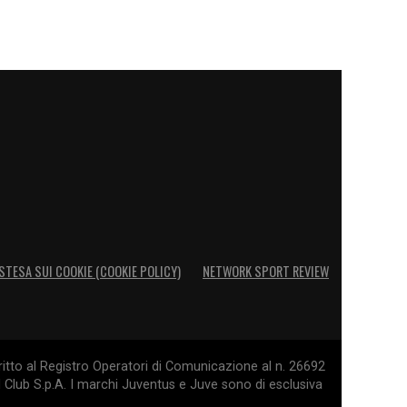
STESA SUI COOKIE (COOKIE POLICY)
NETWORK SPORT REVIEW
itto al Registro Operatori di Comunicazione al n. 26692
l Club S.p.A. I marchi Juventus e Juve sono di esclusiva