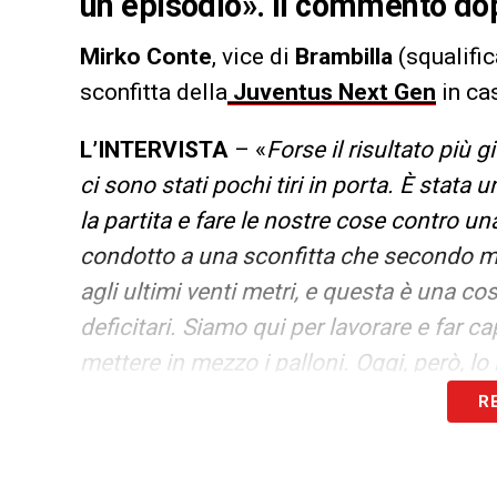
un episodio». Il commento do
Mirko Conte
, vice di
Brambilla
(squalific
sconfitta della
Juventus Next Gen
in ca
L’INTERVISTA
– «
Forse il risultato più g
ci sono stati pochi tiri in porta. È stata 
la partita e fare le nostre cose contro u
condotto a una sconfitta che secondo me
agli ultimi venti metri, e questa è una cos
deficitari. Siamo qui per lavorare e far c
mettere in mezzo i palloni. Oggi, però, lo
per il risultato
».
R
LA PLAYLIST DELLE NOSTRE TOP NEW