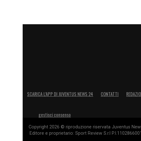
SCARICA L’APP DI JUVENTUS NEWS 24
CONTATTI
REDAZI
gestisci consenso
Copyright 2026 © riproduzione riservata Juventus News 
Editore e proprietario: Sport Review S.r.l P.I.11028660