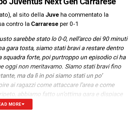
po Juventus Next Gen Carrarese
ato), al sito della
Juve
ha commentato la
sa contro la
Carrarese
per 0-1
iusto sarebbe stato lo 0-0, nell’arco dei 90 minuti
una gara tosta, siamo stati bravi a restare dentro
na squadra forte, poi purtroppo un episodio ci ha
 oggi non meritavamo. Siamo stati bravi fino
tante, ma da lì in poi siamo stati un po’
apire ai ragazzi come attaccare l’area e come
 ripeto, abbiamo fatto un’ottima gara e dispiace
EAD MORE
S