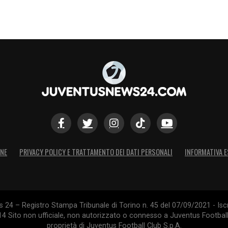
ONE
PRIVACY POLICY E TRATTAMENTO DEI DATI PERSONALI
INFORMATIVA E
24 – Registro Stampa Tribunale di Torino n. 45 del 07/09/2021 - Iscr
014 Sito non ufficiale, non autorizzato o connesso a Juventus Footbal
proprietà di Juventus Football Club S.p.A.