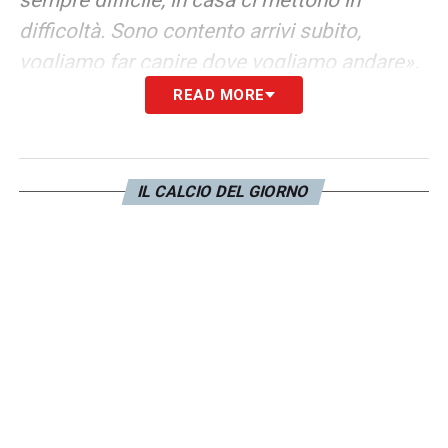
difficoltà. Sono contento arrivi subito,
vogliamo far capire dove vogliamo andare».
READ MORE
NUOVO STADIO A BIELLA
–
«Si vede che la
società vuol crescere. È stato bellissimo
giocare qui a Vinovo, ma per la crescita del
IL CALCIO DEL GIORNO
calcio femminile in Italia dobbiamo trovare
ambienti a livelli alti. Molto contento delle
ragazze che possono giocare sull’erba, ma
anche per la crescita della Juventus è
importante trovare una sistemazione a livelli
più internazionali».
LA PLAYLIST DELLE NOSTRE TOP NEWS