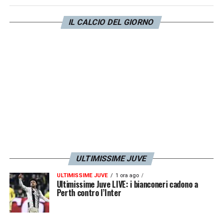
siamo detti che stavamo giocando bene e,
infatti, i ragazzi sono stati bravi a ribaltarla
IL CALCIO DEL GIORNO
con uno spirito positivo, con cuore e con
coraggio».
LA PLAYLIST DELLE NOSTRE TOP NEWS
ULTIMISSIME JUVE
ULTIMISSIME JUVE
1 ora ago
Ultimissime Juve LIVE: i bianconeri cadono a
Perth contro l’Inter