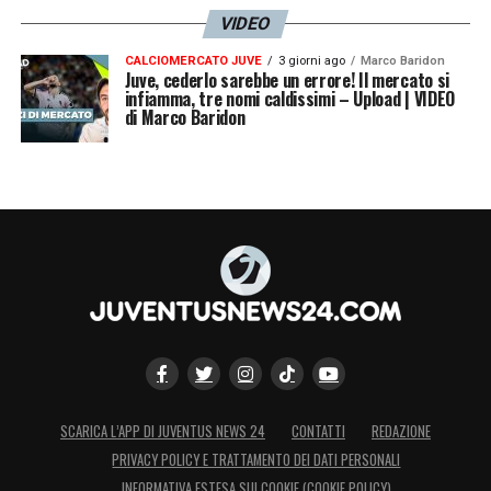
VIDEO
CALCIOMERCATO JUVE
3 giorni ago
Marco Baridon
Juve, cederlo sarebbe un errore! Il mercato si
infiamma, tre nomi caldissimi – Upload | VIDEO
di Marco Baridon
SCARICA L’APP DI JUVENTUS NEWS 24
CONTATTI
REDAZIONE
PRIVACY POLICY E TRATTAMENTO DEI DATI PERSONALI
INFORMATIVA ESTESA SUI COOKIE (COOKIE POLICY)