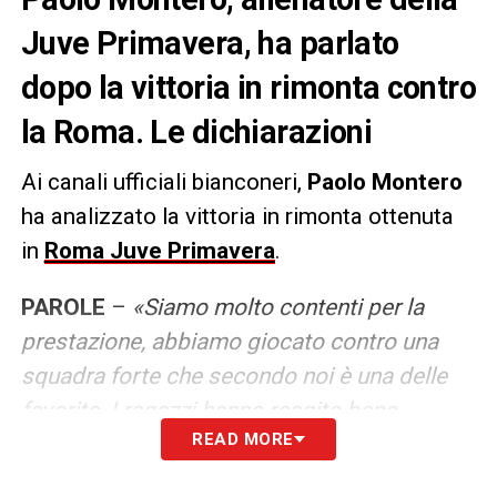
Juve Primavera, ha parlato
dopo la vittoria in rimonta contro
la Roma. Le dichiarazioni
Ai canali ufficiali bianconeri,
Paolo Montero
ha analizzato la vittoria in rimonta ottenuta
in
Roma Juve Primavera
.
PAROLE
–
«Siamo molto contenti per la
prestazione, abbiamo giocato contro una
squadra forte che secondo noi è una delle
favorite. I ragazzi hanno reagito bene,
READ MORE
sapevamo che era una partita lunga e che
non ci dovevamo scomporre. All’intervallo ci