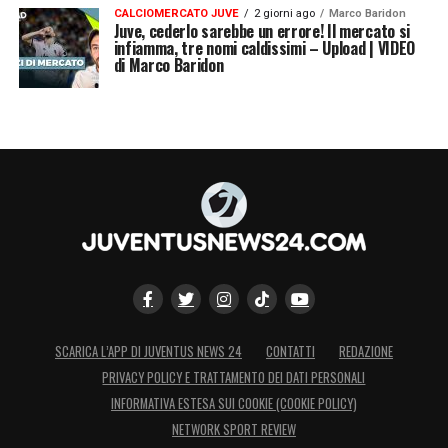
CALCIOMERCATO JUVE
2 giorni ago
Marco Baridon
Juve, cederlo sarebbe un errore! Il mercato si
infiamma, tre nomi caldissimi – Upload | VIDEO
di Marco Baridon
SCARICA L’APP DI JUVENTUS NEWS 24
CONTATTI
REDAZIONE
PRIVACY POLICY E TRATTAMENTO DEI DATI PERSONALI
INFORMATIVA ESTESA SUI COOKIE (COOKIE POLICY)
NETWORK SPORT REVIEW