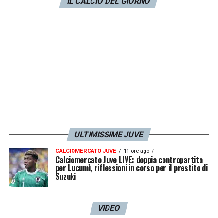
Motta per il suo calcio. Lui i gol li ha sempre
IL CALCIO DEL GIORNO
fatti, il punto è che da quando è arrivato alla
Juventus non è migliorato e non ha fatto
passi avanti. Sono tante cose che portano
Vlahovic lontano dalla Juventus oggi».
LA PLAYLIST DELLE NOSTRE TOP NEWS
ULTIMISSIME JUVE
CALCIOMERCATO JUVE
11 ore ago
Calciomercato Juve LIVE: doppia contropartita
per Lucumì, riflessioni in corso per il prestito di
Suzuki
VIDEO