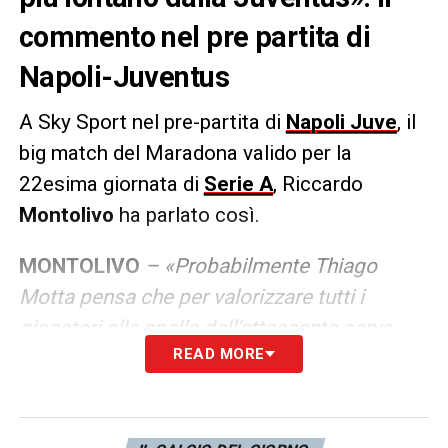
commento nel pre partita di
Napoli-Juventus
A Sky Sport nel pre-partita di
Napoli Juve
, il
big match del Maradona valido per la
22esima giornata di
Serie A
, Riccardo
Montolivo
ha parlato così.
MONTOLIVO
– «Probabilmente Thiago
Motta pensa che per valorizzare tutti i
giocatori alle spalle dell’attaccante serva
READ MORE
uno dalle caratteristiche di Kolo Muani.
Penso che sia chiaro a tutti ormai che
Vlahovic non sia ritenuto adatto da Thiago