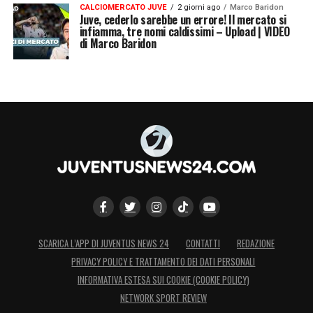
CALCIOMERCATO JUVE
2 giorni ago
Marco Baridon
Juve, cederlo sarebbe un errore! Il mercato si
palo difeso da Di Gregorio.
infiamma, tre nomi caldissimi – Upload | VIDEO
di Marco Baridon
11′ CORNER JUVE – Dopo una bella giocata
di Conceicao sulla destra, chiusa dalla
difesa del Monza, è Nico Gonzalez che
cerca in profondità Vlahovic e palla che
fininsce in calcio d’angolo.
12′ NICO GONZALEZ VICINO AL GOL –
Ottimo calcio d’angolo dei bianconeri:
respinge Turati e palla che finisce
all’argentino che di testa sfiora il gol!
SCARICA L’APP DI JUVENTUS NEWS 24
CONTATTI
REDAZIONE
PRIVACY POLICY E TRATTAMENTO DEI DATI PERSONALI
13′ GOL MCKENNIE – Ottimo calcio
INFORMATIVA ESTESA SUI COOKIE (COOKIE POLICY)
NETWORK SPORT REVIEW
d’angolo di Koopmeiners nel cuore