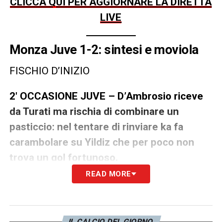
CLICCA QUI PER AGGIORNARE LA DIRETTA
LIVE
Monza Juve 1-2: sintesi e moviola
FISCHIO D’INIZIO
2′ OCCASIONE JUVE – D’Ambrosio riceve
da Turati ma rischia di combinare un
pasticcio: nel tentare di rinviare ka fa
carambolare su Yildiz che per poco non
trova un gol fortunoso.
READ MORE
4′ CI PROVA IL MONZA – Errore in fase
difensiva di Kalulu e palla per Mota nell’area
piccola che di sinistro prova il tiro: pallone
IL CALCIO DEL GIORNO