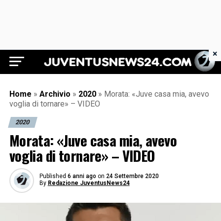
×
Juventus News 24
Home
»
Archivio
»
2020
»
Morata: «Juve casa mia, avevo
voglia di tornare» – VIDEO
2020
Morata: «Juve casa mia, avevo
voglia di tornare» – VIDEO
Published
6 anni ago
on
24 Settembre 2020
By
Redazione JuventusNews24