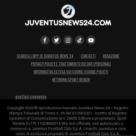
pic.twitter.com/w3arLbvyMk
— JuventusFC (@juventusfc)
September 23, 2020
LA PLAYLIST DELLE NOSTRE TOP NEWS
SCARICA L’APP DI JUVENTUS NEWS 24
CONTATTI
REDAZIONE
PRIVACY POLICY E TRATTAMENTO DEI DATI PERSONALI
INFORMATIVA ESTESA SUI COOKIE (COOKIE POLICY)
NETWORK SPORT REVIEW
gestisci consenso
Copyright 2026 © riproduzione riservata Juventus News 24 – Registro
Stampa Tribunale di Torino n. 45 del 07/09/2021 - Iscritto al Registro
Operatori di Comunicazione al n. 26692 Editore e proprietario: Sport
Review S.r.l P.I.11028660014 Sito non ufficiale, non autorizzato o
connesso a Juventus Football Club S.p.A. I marchi Juventus e Juve
sono di esclusiva proprietà di Juventus Football Club S.p.A.