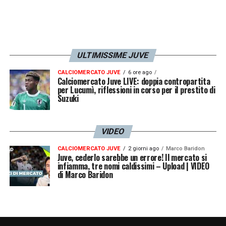
GOL –
«
Rifare il gol nello stesso stadio
dell’ultima volta sarebbe bello ma penso
solo a lavorare per la squadra e a mettermi a
ULTIMISSIME JUVE
disposizione
».
CALCIOMERCATO JUVE
6 ore ago
Calciomercato Juve LIVE: doppia contropartita
«Quando in un posto ci si sente a casa,
per Lucumì, riflessioni in corso per il prestito di
Suzuki
si ha sempre voglia di ritornare»
♥️
VIDEO
L'intervista esclusiva ad Alvaro
CALCIOMERCATO JUVE
2 giorni ago
Marco Baridon
Juve, cederlo sarebbe un errore! Il mercato si
infiamma, tre nomi caldissimi – Upload | VIDEO
Morata 🎙
di Marco Baridon
https://t.co/IJOcaOEmBC
#MoreMorata