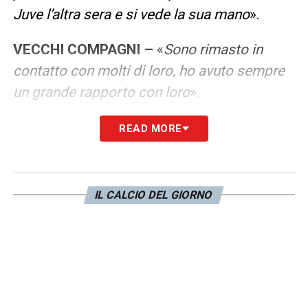
Juve l’altra sera e si vede la sua mano
».
VECCHI COMPAGNI –
«
Sono rimasto in
contatto con molti di loro, ho avuto sempre
un grande rapporto con loro
».
LA CHIAMATA –
«
Non posso spiegare cosa
READ MORE
ho pensato quando mi ha richiamato la Juve,
ho visto le immagini dei miei figli con la
maglia della Juve
».
IL CALCIO DEL GIORNO
LE MANCANZE –
«
Mi sono mancate tante
cose, ma soprattutto la gente, l’atmosfera
che si respira dove c’è la Juve. Sono stato
bene ovunque ma qui è diverso
».