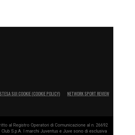
STESA SUI COOKIE (COOKIE POLICY)
NETWORK SPORT REVIEW
itto al Registro Operatori di Comunicazione al n. 26692
l Club S.p.A. I marchi Juventus e Juve sono di esclusiva