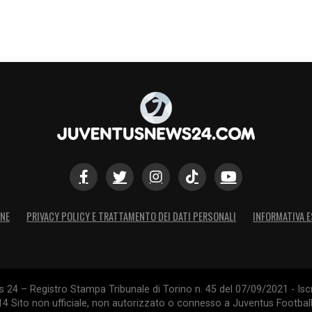
ONE
PRIVACY POLICY E TRATTAMENTO DEI DATI PERSONALI
INFORMATIVA E
24 – Registro Stampa Tribunale di Torino n. 45 del 07/09/2021 - Iscr
014 Sito non ufficiale, non autorizzato o connesso a Juventus Footbal