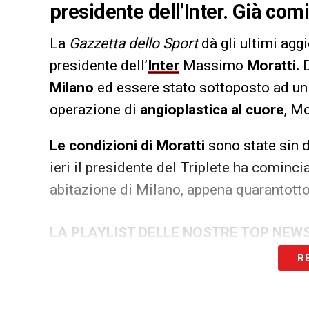
presidente dell’Inter. Già com
La
Gazzetta dello Sport
dà gli ultimi agg
presidente dell’
Inter
Massimo
Moratti.
D
Milano
ed essere stato sottoposto ad un 
operazione di
angioplastica al cuore
, Mo
Le condizioni di Moratti
sono state sin d
ieri il presidente del Triplete ha cominci
abitazione di Milano, appena quarantotto
LA PLAYLIST DELLE NOSTRE TOP NEW
R