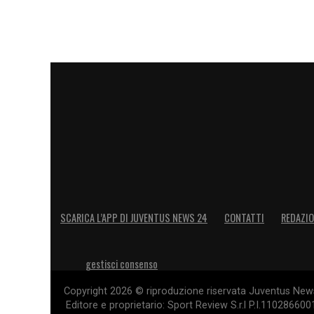
SCARICA L’APP DI JUVENTUS NEWS 24
CONTATTI
REDAZI
gestisci consenso
Copyright 2026 © riproduzione riservata Juventus News 
Editore e proprietario: Sport Review S.r.l P.I.11028660