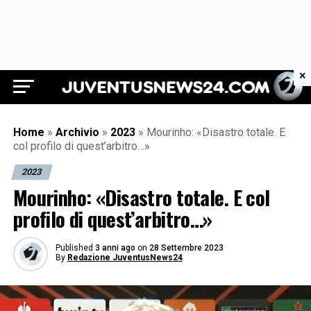
×
Juventus News 24
Home
»
Archivio
»
2023
»
Mourinho: «Disastro totale. E
col profilo di quest’arbitro…»
2023
Mourinho: «Disastro totale. E col
profilo di quest’arbitro…»
Published
3 anni ago
on
28 Settembre 2023
By
Redazione JuventusNews24