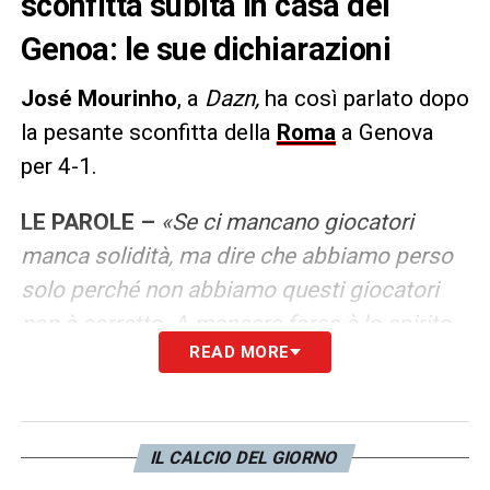
sconfitta subita in casa del
Genoa: le sue dichiarazioni
José Mourinho
, a
Dazn,
ha così parlato dopo
la pesante sconfitta della
Roma
a Genova
per 4-1.
LE PAROLE –
«Se ci mancano giocatori
manca solidità, ma dire che abbiamo perso
solo perché non abbiamo questi giocatori
non è corretto. A mancare forse è lo spirito
READ MORE
di squadra. Con il 2-1, con Mancini
ammonito e con il profilo di questo arbitro
abbiamo pensato che era giusto cambiarlo,
modificando di nuovo la formazione. Dopo il
IL CALCIO DEL GIORNO