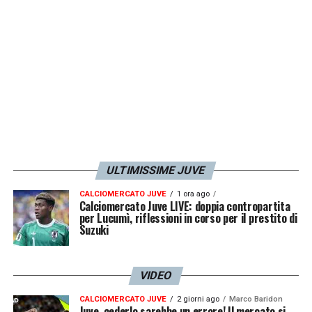
3-1, il 4-1 ed è arrivato il disastro totale, ogni
tanto succede».
LA PLAYLIST DELLE NOSTRE TOP NEWS
ULTIMISSIME JUVE
CALCIOMERCATO JUVE
1 ora ago
Calciomercato Juve LIVE: doppia contropartita
per Lucumì, riflessioni in corso per il prestito di
Suzuki
VIDEO
CALCIOMERCATO JUVE
2 giorni ago
Marco Baridon
Juve, cederlo sarebbe un errore! Il mercato si