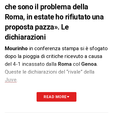
che sono il problema della
Roma, in estate ho rifiutato una
proposta pazza». Le
dichiarazioni
Mourinho
in conferenza stampa si è sfogato
dopo la pioggia di critiche ricevuto a causa
del 4-1 incassato dalla
Roma
col
Genoa
.
Queste le dichiarazioni del “rivale” della
Juve
.
MOURINHO ATTACCA
– «In estate ho
READ MORE
rifiutato la proposta più pazza mai ricevuta
da un allenatore per rispetto della parola