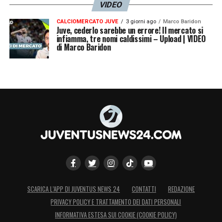
VIDEO
CALCIOMERCATO JUVE
3 giorni ago
Marco Baridon
Juve, cederlo sarebbe un errore! Il mercato si
infiamma, tre nomi caldissimi – Upload | VIDEO
di Marco Baridon
SCARICA L’APP DI JUVENTUS NEWS 24
CONTATTI
REDAZIONE
PRIVACY POLICY E TRATTAMENTO DEI DATI PERSONALI
INFORMATIVA ESTESA SUI COOKIE (COOKIE POLICY)