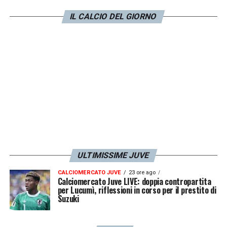
data a giocatori, tifosi e club. Tre mesi dopo,
IL CALCIO DEL GIORNO
sembra che io sia il problema: questo non lo
accetto perché non è vero
».
LA PLAYLIST DELLE NOSTRE TOP NEWS
ULTIMISSIME JUVE
CALCIOMERCATO JUVE
23 ore ago
Calciomercato Juve LIVE: doppia contropartita
per Lucumì, riflessioni in corso per il prestito di
Suzuki