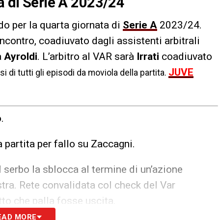
ta di Serie A 2023/24
do per la quarta giornata di
Serie A
2023/24.
’incontro, coadiuvato dagli assistenti arbitrali
à
Ayroldi
. L’arbitro al VAR sarà
Irrati
coadiuvato
JUVE
lisi di tutti gli episodi da moviola della partita.
.
 partita per fallo su Zaccagni.
l serbo la sblocca al termine di un’azione
tra. Rete convalidata col check del Var
tto che palla fosse uscita.
EAD MORE