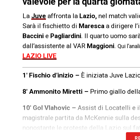
valevole per la quarta giorna
La
Juve
affronta la
Lazio,
nel match vali
Sarà il fischietto di
Maresca
a dirigere l
Baccini
e
Pagliardini
. Il quarto uomo sar
dall’assistente al VAR
Maggioni
.
Q
ui l’ana
LAZIO LIVE
1′ Fischio d’inizio –
È iniziata Juve Lazio
8′ Ammonito Miretti –
Primo giallo della
10′ Gol Vlahovic –
Assist di Locatelli e i
magistrale partita da McKennie sulla des
nonostante le proteste della Lazio sul fa
R