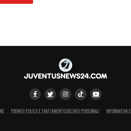
ore per fallo su Immobile.
tra per la conclusione a fil di palo
Provedel. Rete regolare.
primo tempo si chiuderà al 47′.
re per comportamento non regolamentare.
limite dell’area dello spagnolo su cui Szczesny
che
c
ontrolla, dribbla e col destro infila
ONE
PRIVACY POLICY E TRATTAMENTO DEI DATI PERSONALI
INFORMATIVA E
sterno per comportamento non regolamentare.