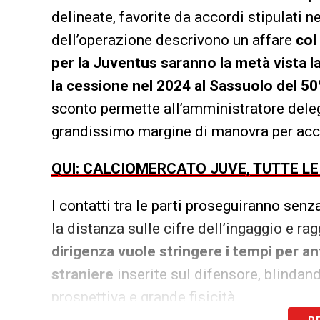
delineate, favorite da accordi stipulati n
dell’operazione descrivono un affare
col
per la Juventus saranno la metà vista la
la cessione nel 2024 al Sassuolo del 50%
sconto permette all’amministratore del
grandissimo margine di manovra per accon
QUI: CALCIOMERCATO JUVE, TUTTE L
I contatti tra le parti proseguiranno senz
la distanza sulle cifre dell’ingaggio e ra
dirigenza vuole stringere i tempi per a
straniere
inserite sul difensore, blindan
prospettiva e grande fisicità.