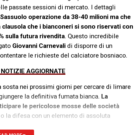
elle passate sessioni di mercato. I dettagli
 Sassuolo operazione da 38-40 milioni ma che
 clausola che i bianconeri si sono riservati con
 sulla futura rivendita
. Questo incredibile
egato
Giovanni Carnevali
di disporre di un
tentare le richieste del calciatore bosniaco.
E NOTIZIE AGGIORNATE
a sosta nei prossimi giorni per cercare di limare
ggiungere la definitiva fumata bianca.
La
nticipare le pericolose mosse delle società
do la difesa con un elemento di assoluta