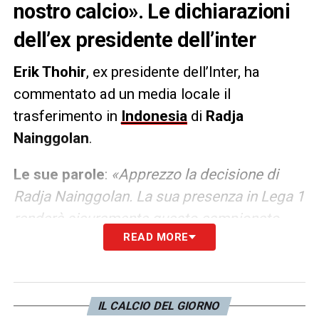
nostro calcio». Le dichiarazioni
dell’ex presidente dell’inter
Erik Thohir
, ex presidente dell’Inter, ha
commentato ad un media locale il
trasferimento in
Indonesia
di
Radja
Nainggolan
.
Le sue parole
:
«Apprezzo la decisione di
Radja Nainggolan. La sua presenza in Lega 1
renderà sicuramente questo campionato
READ MORE
ancora migliore. Come ho più volte
sottolineato, dobbiamo rendere la Lega
indonesiana il miglior campionato del sud-
est asiatico, gestito in modo professionale,
IL CALCIO DEL GIORNO