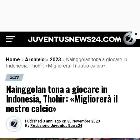
×
Juventus News 24
Home
»
Archivio
»
2023
»
Nainggolan tona a giocare in
Indonesia, Thohir: «Migliorerà il nostro calcio»
2023
Nainggolan tona a giocare in
Indonesia, Thohir: «Migliorerà il
nostro calcio»
Published
3 anni ago
on
30 Novembre 2023
By
Redazione JuventusNews24