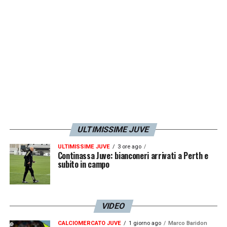
non devono esserci partite truccate e, cosa
non meno importante, tutti gli spettatori e i
tifosi devono tornare a casa sani e salvi»
.
LA PLAYLIST DELLE NOSTRE TOP NEWS
ULTIMISSIME JUVE
ULTIMISSIME JUVE
3 ore ago
Continassa Juve: bianconeri arrivati a Perth e
subito in campo
VIDEO
CALCIOMERCATO JUVE
1 giorno ago
Marco Baridon