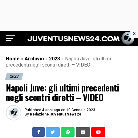
×
Juventus News 24
Home
»
Archivio
»
2023
»
Napoli Juve: gli ultimi
precedenti negli scontri diretti – VIDEO
2023
Napoli Juve: gli ultimi precedenti
negli scontri diretti – VIDEO
Published
4 anni ago
on
10 Gennaio 2023
By
Redazione JuventusNews24