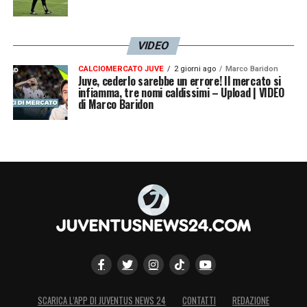
VIDEO
CALCIOMERCATO JUVE
2 giorni ago
Marco Baridon
Juve, cederlo sarebbe un errore! Il mercato si
infiamma, tre nomi caldissimi – Upload | VIDEO
di Marco Baridon
SCARICA L’APP DI JUVENTUS NEWS 24
CONTATTI
REDAZIONE