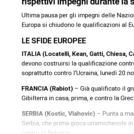
rispettivi impegni durante la
Ultima pausa per gli impegni delle Nazion
Europa si chiudono le qualificazioni al E
LE SFIDE EUROPEE
ITALIA (Locatelli, Kean, Gatti, Chiesa,
devono costruirsi la qualificazione con
soprattutto contro l’Ucraina, lunedì 20 
FRANCIA (Rabiot)
– Già qualificato il g
Gibilterra in casa, prima, e contro la Grec
SERBIA (Kostic, Vlahovic)
– Punta a man
Serbia, che prima gioca un’amichevole in 
contro la Bulgaria.