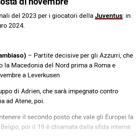
 sosta di novembre
ali del 2023 per i giocatori della
Juventus
: in
uro 2024.
 Cambiaso)
– Partite decisive per gli Azzurri, che
tro la Macedonia del Nord prima a Roma e
novembre a Leverkusen
ruppo di Adrien, che sarà impegnato contro
ia ad Atene, poi.
tenere il secondo posto che vale gli Europei la
Belgio, poi il 19 è chiamata dalla sfida interna