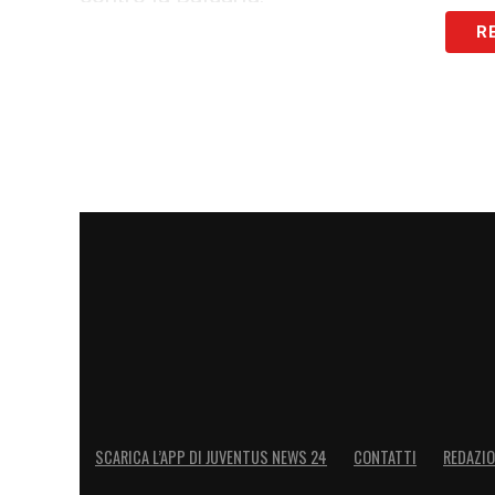
R
TURCHIA (Yildiz)
– Già qualificata anche
un’amichevole con la Germania e poi concl
novembre
POLONIA (Szczesny)
– Il secondo posto,
la Nazionale di Tek, che quindi si gioca t
per poi attendere gli ultimi verdetti gio
OLTREOCEANO
STATI UNITI (McKennie)
– Doppia sfida
sfidano Trinidad e Tobago, andata e ritorn
novembre.
SCARICA L’APP DI JUVENTUS NEWS 24
CONTATTI
REDAZI
BRASILE (Bremer)
– Qualificazioni Mond