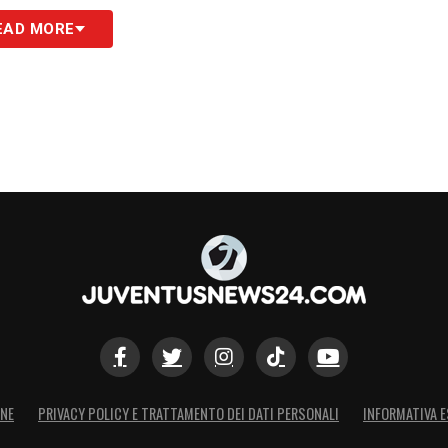
EAD MORE
 la Nazionale turca, che prima gioca
ude il suo girone contro il Galles il 21
 pur con una partita in più, è a un solo punto per
utte le sue carte con la Repubblica Ceca il 17,
cando un’amichevole con la Lettonia il 21.
 di CONCACAF Nations League per gli USA, che
o, nella notte italiana del 17 e del 21
ONE
PRIVACY POLICY E TRATTAMENTO DEI DATI PERSONALI
INFORMATIVA E
iali per i Verdeoro. Prima la Colombia il 17, poi