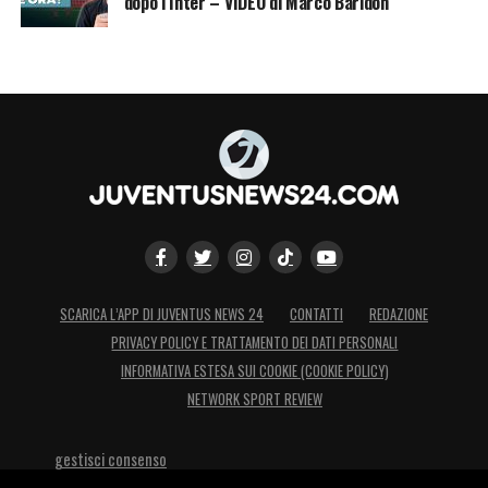
dopo l’Inter – VIDEO di Marco Baridon
h.16.30 | Amichevole
DANIMARCA U17 – ITALIA U17 | 7.09,
h.16.00 | Amichevole
ITALIA U19 – IRLANDA DEL NORD U19 |
7.09, h.16.30 | Amichevole
ITALIA U18 – SERBIA U18 | 7.09, h.16.30 |
Amichevole
GERMANIA U20 – ITALIA U20 | 7.09,
h.17.00 | U20 Elite League
SCARICA L’APP DI JUVENTUS NEWS 24
CONTATTI
REDAZIONE
BOSNIA ERZEGOVINA U21 – SLOVENIA
PRIVACY POLICY E TRATTAMENTO DEI DATI PERSONALI
U21 | 7.09, h.18.45 | Qual. Europei
INFORMATIVA ESTESA SUI COOKIE (COOKIE POLICY)
LETTONIA U21 – ITALIA U21 | 8.09, h.16.00
NETWORK SPORT REVIEW
| Qual. Europei
MAROCCO U17 – UZBEKISTAN U17 | 8.09,
gestisci consenso
h.20.00 | Amichevole