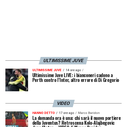
partite valide per la U20 Elite League:
Germania-Italia il 7 settembre alle 17 e
Repubblica Ceca-Italia, l’11 settembre alle
17.
BELGIO UNDER 19 (Nonge)
Amichevole
contro i pari età della Scozia, il 6 settembre
alle 16
ULTIMISSIME JUVE
ULTIMISSIME JUVE
14 ore ago
Calendario completo
Ultimissime Juve LIVE: i bianconeri cadono a
Perth contro l’Inter, altro errore di Di Gregorio
GREUTHER FURTH U19 – REP. CECA U17 |
5.09, h.13.00 | Amichevole
VIDEO
BELGIO U19 – SCOZIA U19 | 6.09, h.16.00 |
Amichevole
HANNO DETTO
17 ore ago
Marco Baridon
La domanda ora è una: chi sarà il nuovo portiere
SLOVACCHIA U19 – CROAZIA U19 | 6.09,
della Juventus? Retroscena Kolo-Alajbegovic