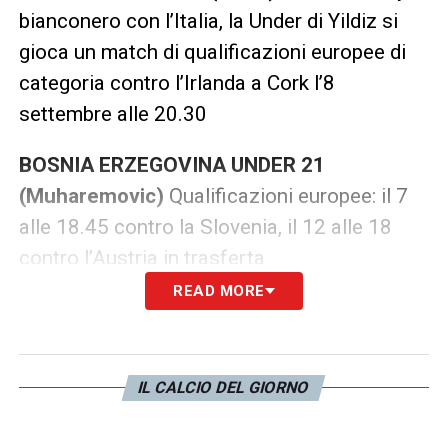
bianconero con l’Italia, la Under di Yildiz si
gioca un match di qualificazioni europee di
categoria contro l’Irlanda a Cork l’8
settembre alle 20.30
BOSNIA ERZEGOVINA UNDER 21
(Muharemovic)
Qualificazioni europee: il 7
alle 18.45 contro la Slovenia, il 12 alle 18
contro l’Austria in trasferta
READ MORE
OLANDA UNDER 19 (Huijsen)
Sfida in
amichevole all’Italia Under 19 l’11 settembre
alle 16.30
IL CALCIO DEL GIORNO
ITALIA UNDER 20 (Hasa, Stivanello)
Due