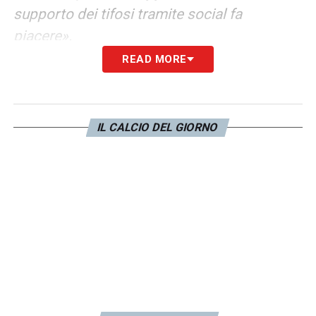
supporto dei tifosi tramite social fa
piacere».
READ MORE
NUMERO 41 –
«Io ho sempre
14 e
apprezzato
41. Il 14 è il numero del mio riferimento
calcistico, Cruijff, il 41 è il numero che ho
IL CALCIO DEL GIORNO
avuto all’esordio e mi piace mantenerlo. Il 14
poi è la data di nascita di mia sorella».
CRUIJFF –
«Mi sono appassionato a lui
conoscendo la sua storia. Mia sorella poi
vive ad Amsterdam, quindi sono andato a
visitare i suoi luoghi. La cosa principale che
mi appassiona a lui è il lato calcistico: ha
rivoluzionato il mondo del calcio ed è stato