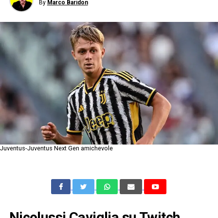
By
Marco Baridon
Juventus-Juventus Next Gen amichevole
Nicolussi Caviglia su Twitch