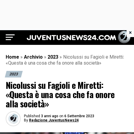
×
Juventus News 24
Home
»
Archivio
»
2023
»
Nicolussi su Fagioli e Miretti:
«Questa è una cosa che fa onore alla società»
2023
Nicolussi su Fagioli e Miretti:
«Questa è una cosa che fa onore
alla società»
Published
3 anni ago
on
6 Settembre 2023
By
Redazione JuventusNews24