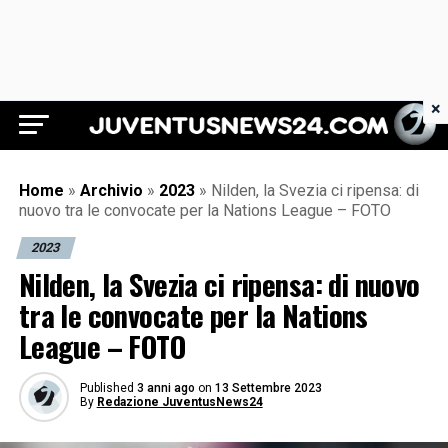
×
Juventus News 24
Home
»
Archivio
»
2023
»
Nilden, la Svezia ci ripensa: di
nuovo tra le convocate per la Nations League – FOTO
2023
Nilden, la Svezia ci ripensa: di nuovo
tra le convocate per la Nations
League – FOTO
Published
3 anni ago
on
13 Settembre 2023
By
Redazione JuventusNews24