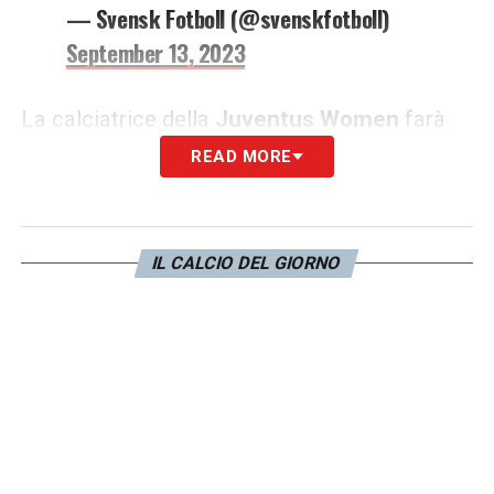
— Svensk Fotboll (@svenskfotboll)
September 13, 2023
La calciatrice della
Juventus Women
farà
parte della rosa per gli impegni di
Nations
READ MORE
League
con Spagna e Italia. Presente anche
Sembrant
.
IL CALCIO DEL GIORNO
LA PLAYLIST DELLE NOSTRE TOP NEWS