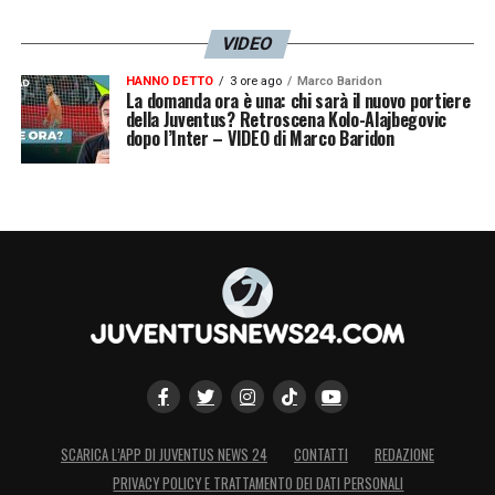
VIDEO
HANNO DETTO
3 ore ago
Marco Baridon
La domanda ora è una: chi sarà il nuovo portiere
della Juventus? Retroscena Kolo-Alajbegovic
dopo l’Inter – VIDEO di Marco Baridon
SCARICA L’APP DI JUVENTUS NEWS 24
CONTATTI
REDAZIONE
PRIVACY POLICY E TRATTAMENTO DEI DATI PERSONALI