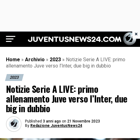
×
Juventus News 24
Home
»
Archivio
»
2023
»
Notizie Serie A LIVE: primo
allenamento Juve verso l’Inter, due big in dubbio
2023
Notizie Serie A LIVE: primo
allenamento Juve verso l’Inter, due
big in dubbio
Published
3 anni ago
on
21 Novembre 2023
By
Redazione JuventusNews24