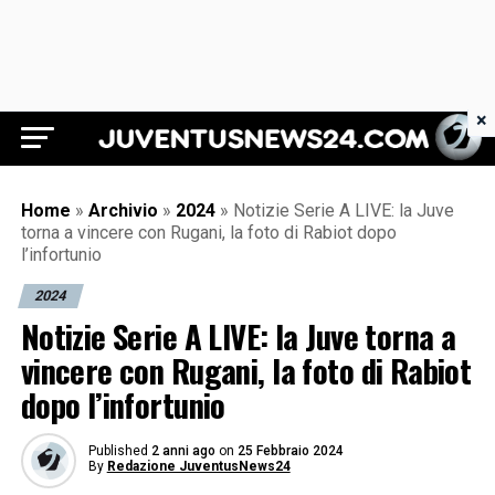
×
Juventus News 24
Home
»
Archivio
»
2024
»
Notizie Serie A LIVE: la Juve
torna a vincere con Rugani, la foto di Rabiot dopo
l’infortunio
2024
Notizie Serie A LIVE: la Juve torna a
vincere con Rugani, la foto di Rabiot
dopo l’infortunio
Published
2 anni ago
on
25 Febbraio 2024
By
Redazione JuventusNews24