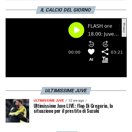
per buona. Ma al di là di quello, il gol è
Immobile che si fa togliere una palla invece
IL CALCIO DEL GIORNO
di difenderla. La fase difensiva è il grande
problema della Lazio».
LA PLAYLIST DELLE NOSTRE TOP NEWS
ULTIMISSIME JUVE
ULTIMISSIME JUVE
12 ore ago
Ultimissime Juve LIVE: flop Di Gregorio, la
situazione per il prestito di Suzuki