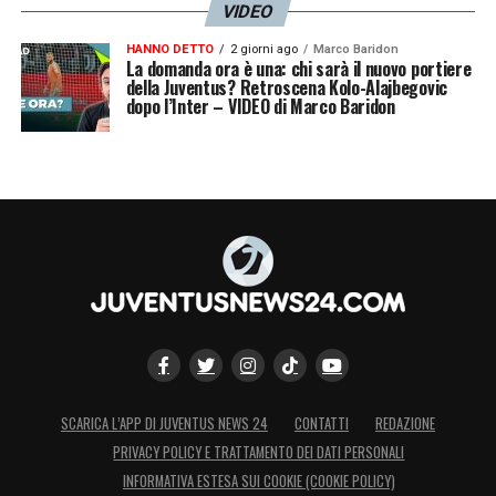
VIDEO
HANNO DETTO
2 giorni ago
Marco Baridon
La domanda ora è una: chi sarà il nuovo portiere
della Juventus? Retroscena Kolo-Alajbegovic
dopo l’Inter – VIDEO di Marco Baridon
SCARICA L’APP DI JUVENTUS NEWS 24
CONTATTI
REDAZIONE
PRIVACY POLICY E TRATTAMENTO DEI DATI PERSONALI
INFORMATIVA ESTESA SUI COOKIE (COOKIE POLICY)