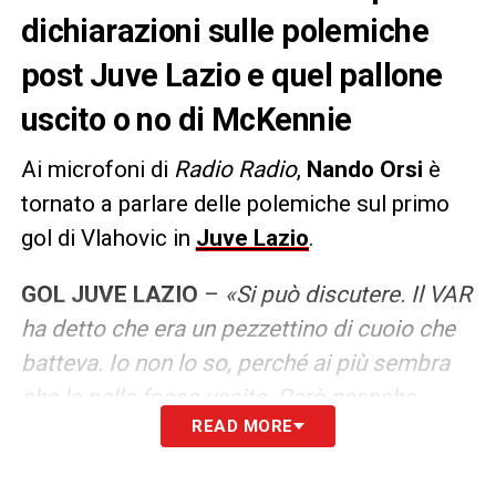
dichiarazioni sulle polemiche
post Juve Lazio e quel pallone
uscito o no di McKennie
Ai microfoni di
Radio Radio
,
Nando Orsi
è
tornato a parlare delle polemiche sul primo
gol di Vlahovic in
Juve Lazio
.
GOL JUVE LAZIO
–
«Si può discutere. Il VAR
ha detto che era un pezzettino di cuoio che
batteva. Io non lo so, perché ai più sembra
che la palla fosse uscita. Però neanche
READ MORE
questi ultimi lo sanno come si fa a vedere.
Hanno deciso che era buono e io la prendo