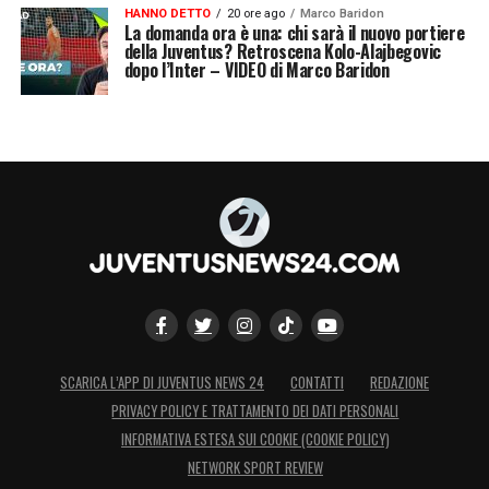
HANNO DETTO
20 ore ago
Marco Baridon
La domanda ora è una: chi sarà il nuovo portiere
della Juventus? Retroscena Kolo-Alajbegovic
dopo l’Inter – VIDEO di Marco Baridon
SCARICA L’APP DI JUVENTUS NEWS 24
CONTATTI
REDAZIONE
PRIVACY POLICY E TRATTAMENTO DEI DATI PERSONALI
INFORMATIVA ESTESA SUI COOKIE (COOKIE POLICY)
NETWORK SPORT REVIEW