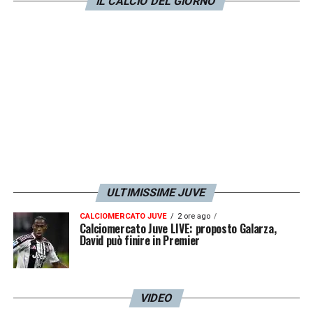
IL CALCIO DEL GIORNO
testa non pensavo di giocare ma mi sentivo
forte. Quella era la Juve che fece la finale a
Cardiff, ho pensato che se la Serie A era così
io non potevo giocarci
».
LA PLAYLIST DELLE NOSTRE TOP NEWS
ULTIMISSIME JUVE
CALCIOMERCATO JUVE
2 ore ago
Calciomercato Juve LIVE: proposto Galarza,
David può finire in Premier
VIDEO