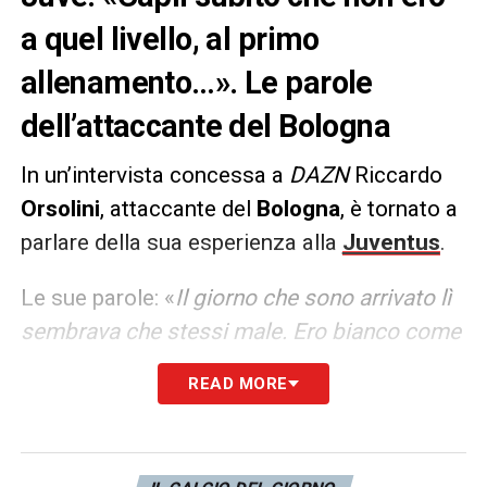
a quel livello, al primo
allenamento…». Le parole
dell’attaccante del Bologna
In un’intervista concessa a
DAZN
Riccardo
Orsolini
, attaccante del
Bologna
, è tornato a
parlare della sua esperienza alla
Juventus
.
Le sue parole: «
Il giorno che sono arrivato lì
sembrava che stessi male. Ero bianco come
la carta, secco… Poi non andò come
READ MORE
previsto, capii subito che in quel momento
non potevo competere a quei livelli. Venivo
da Ascoli, dove avevo fatto bene, nella mia