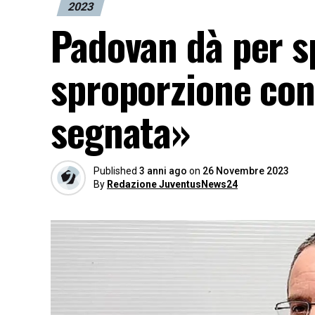
2023
Padovan dà per s
sproporzione con l
segnata»
Published
3 anni ago
on
26 Novembre 2023
By
Redazione JuventusNews24