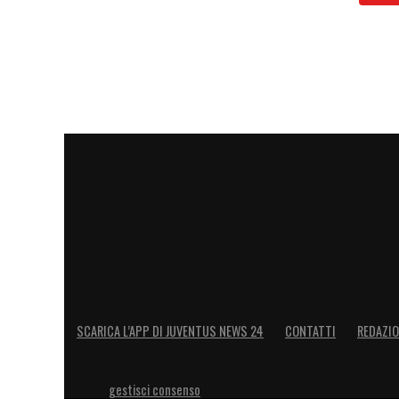
SCARICA L’APP DI JUVENTUS NEWS 24
CONTATTI
REDAZI
gestisci consenso