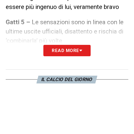
essere più ingenuo di lui, veramente bravo
Gatti
5
–
Le sensazioni sono in linea con le
ultime uscite ufficiali, disattento e rischia di
‘combinarla’ più volte
READ MORE
Rugani
6 –
L’assistente decide di cancellare
il gol di Nketiah e soprattutto la sua
sbucciata maldestra. Si riprende bene nella
IL CALCIO DEL GIORNO
ripresa
Barbieri 7
–
Fa il quinto con disinvoltura in
entrambe le fasi. Una sua cavalca scaturisce
il corner che porta a gol e tirando le somme
per lui è una serata da ricordare. Dal 77′
Aké