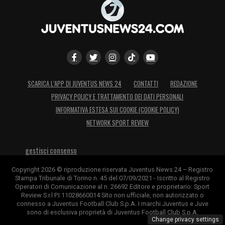
Soulé
6
–
Quello di esterno a tutta fascia
non è palesemente il ruolo. Lui si applica. Dal
63′
Iling-Junior
7
–
Questo ragazzo ha
qualcosa di speciale, lasciate stare la
deviazione
SCARICA L’APP DI JUVENTUS NEWS 24
CONTATTI
REDAZIONE
Miretti
5
–
Un pochino spaesato e impreciso
PRIVACY POLICY E TRATTAMENTO DEI DATI PERSONALI
con gli appoggi. Deve ritrovare lo smalto di
INFORMATIVA ESTESA SUI COOKIE (COOKIE POLICY)
NETWORK SPORT REVIEW
inizio stagione. Dal 63′
Nonge Boende 6
.
5
–
Bello il suggerimento per Iling, inizia a farsi
gestisci consenso
conoscere anche lui
Copyright 2026 © riproduzione riservata Juventus News 24 – Registro
Stampa Tribunale di Torino n. 45 del 07/09/2021 - Iscritto al Registro
Kean
5
.
5
–
Solo, soletto, forse si annoia. Ma
Operatori di Comunicazione al n. 26692 Editore e proprietario: Sport
comunque combatte senza avere palloni
Review S.r.l P.I.11028660014 Sito non ufficiale, non autorizzato o
connesso a Juventus Football Club S.p.A. I marchi Juventus e Juve
veramente giocabili. Dal 77′
Cerri SV
sono di esclusiva proprietà di Juventus Football Club S.p.A.
Change privacy settings