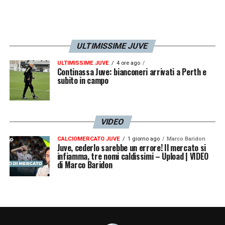
SV
Barrenechea
6
–
Qualche timidezza di
troppo rispetto agli altri baby. Ma non
ULTIMISSIME JUVE
demerita
ULTIMISSIME JUVE
4 ore ago
Continassa Juve: bianconeri arrivati a Perth e
subito in campo
Locatelli
6
.
5
–
L’Emirates avrebbe voluto
vederlo con la maglia dell’Arsenal addosso.
Invece i Gunners se lo ritrovano avversario e
VIDEO
lui sventaglia soprattutto. Bene eccetto per
CALCIOMERCATO JUVE
1 giorno ago
Marco Baridon
Juve, cederlo sarebbe un errore! Il mercato si
una topica davanti all’area di rigore
infiamma, tre nomi caldissimi – Upload | VIDEO
di Marco Baridon
Fagioli
6
–
Dai suoi piedi nasce l’autorete di
Xhaka e un tiro discreto. Non tantissimo
altro in verità. Dal 77′
Zuelli SV