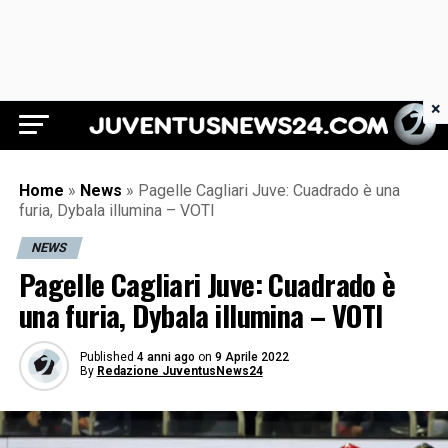
×
Juventus News 24
Home
»
News
»
Pagelle Cagliari Juve: Cuadrado è una
furia, Dybala illumina – VOTI
NEWS
Pagelle Cagliari Juve: Cuadrado è
una furia, Dybala illumina – VOTI
Published
4 anni ago
on
9 Aprile 2022
By
Redazione JuventusNews24