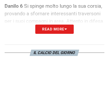
Danilo 6
Si spinge molto lungo la sua corsia,
provando a sfornare interessanti traversoni
per i suoi compagni in area. Attento in difesa.
READ MORE
De Ligt 7
Bravo in fase difensiva, lì dove
costituisce una buona e solida linea con
Chiellini. Si rivela letale nell’area di rigore
IL CALCIO DEL GIORNO
avversaria, firmando la rete del momentaneo
pareggio.
Chiellini 6.5
Molto attento in fase difensiva,
sventa in più di una circostanza la minaccia.
Cuadrado 7
Crea superiorità in ogni zona del
campo, quando parte palla al piede gli