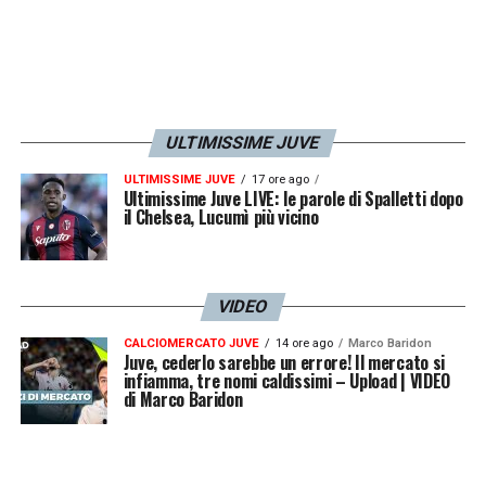
Palis
5.5
– Compassata e ancora poco
cercata. La Juve deve capire di avere e lei
deve capire di essere alla Juve
ULTIMISSIME JUVE
Grosso
5.5
– Imballata, deve crescere di
ULTIMISSIME JUVE
17 ore ago
Ultimissime Juve LIVE: le parole di Spalletti dopo
condizione. Dal 63′
Bellucci 6
– Qualche
il Chelsea, Lucumì più vicino
geometria
Thomas
6
.
5
– Quando parte a destra spesse
VIDEO
volte va via. In una di questa propizia il gol di
CALCIOMERCATO JUVE
14 ore ago
Marco Baridon
Juve, cederlo sarebbe un errore! Il mercato si
Nystrom. Dal 54′
Beerensteyn
6
– Al rientro
infiamma, tre nomi caldissimi – Upload | VIDEO
dopo il Mondiale
di Marco Baridon
Nyström 6 –
Spinge in rete col corpo uno dei
pochi palloni toccati della sua partita. Dal 46′