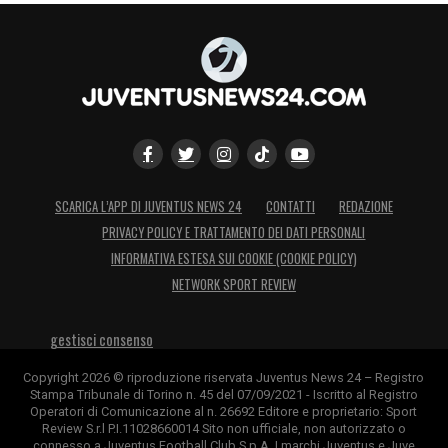
Girelli
6
– Poco coinvolta come Nystrom,
lavora bene in un paio di occasioni spalle alla
porta
Bonansea
5.5
– Prova un paio di volte la
conclusione con scarsa fortuna. Nessun
altro squillo particolare. Dal 54′
Caruso
6
–
SCARICA L’APP DI JUVENTUS NEWS 24
CONTATTI
REDAZIONE
PRIVACY POLICY E TRATTAMENTO DEI DATI PERSONALI
Tra le linee il suo trova il modo di farlo
INFORMATIVA ESTESA SUI COOKIE (COOKIE POLICY)
NETWORK SPORT REVIEW
All. Montemurro
6
– Un altro passetto verso
gestisci consenso
LA PLAYLIST DELLE NOSTRE TOP NEWS
Copyright 2026 © riproduzione riservata Juventus News 24 – Registro
Stampa Tribunale di Torino n. 45 del 07/09/2021 - Iscritto al Registro
Operatori di Comunicazione al n. 26692 Editore e proprietario: Sport
Review S.r.l P.I.11028660014 Sito non ufficiale, non autorizzato o
connesso a Juventus Football Club S.p.A. I marchi Juventus e Juve