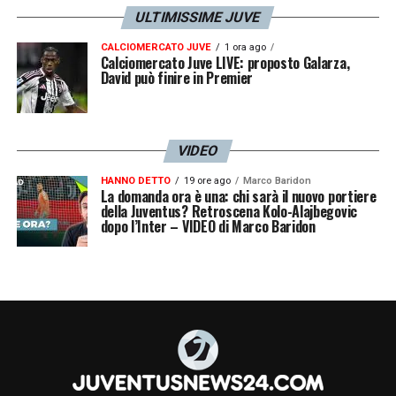
ULTIMISSIME JUVE
Fagioli 7.5
– Quanta consapevolezza che ha
CALCIOMERCATO JUVE
1 ora ago
Calciomercato Juve LIVE: proposto Galarza,
acquisito Nicolò quest’anno… Ha aspettato il
David può finire in Premier
suo momento, vista la titolarità di Locatelli a
inizio anno, ha lavorato, ha inglobato gli
insegnamenti di Thiago Motta, e questo è il
VIDEO
risultato. Partita TOTALE: in avanti
HANNO DETTO
19 ore ago
Marco Baridon
La domanda ora è una: chi sarà il nuovo portiere
nell’innescare i compagni e in difesa da filtro.
della Juventus? Retroscena Kolo-Alajbegovic
dopo l’Inter – VIDEO di Marco Baridon
McKennie 7
– La fotografia della sua partita:
il tackle imponente che rompe il gioco e fa
ripartire l’azione del gol di Conceicao. Tutto
racchiuso qui, quanto il suo lavoro in campo
sia importantissimo per gli equilibri della
Juventus.