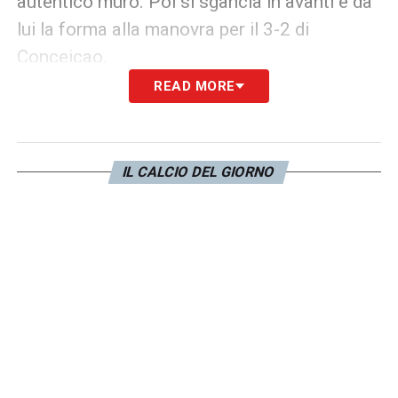
autentico muro. Poi si sgancia in avanti e dà
lui la forma alla manovra per il 3-2 di
Conceicao.
READ MORE
Bremer SV – Dal 6′ Gatti 6.5
– Entra ed è
subito in partita. Sontuoso. Partita fisica con
Sesko e Openda. I pericoli arrivano da ogni
IL CALCIO DEL GIORNO
zona del campo, ma lui riesce a tenere botta
quando i palloni transitano dalle sue parti.
Cambiaso 6
– Errore grave sul primo gol del
Lipsia: perde la marcatura su Sesko e gli
spalanca la strada per battere Di Gregorio.
Ma si riscatta alla grande: assist per la girata
di Vlahovic, poi un salvataggio nel finale
provvidenziale.