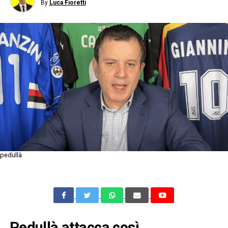
By
Luca Fioretti
pedullà
Pedullà attacca così