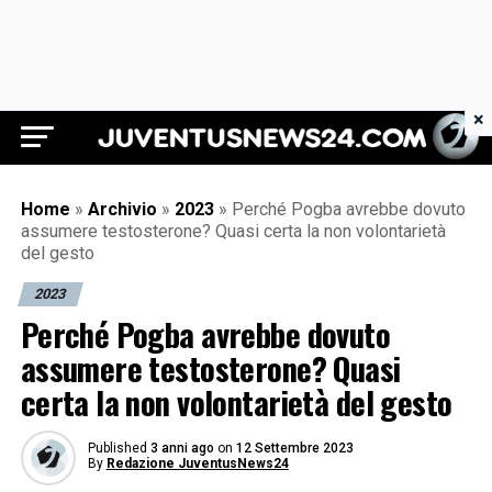
×
Juventus News 24
Home
»
Archivio
»
2023
»
Perché Pogba avrebbe dovuto
assumere testosterone? Quasi certa la non volontarietà
del gesto
2023
Perché Pogba avrebbe dovuto
assumere testosterone? Quasi
certa la non volontarietà del gesto
Published
3 anni ago
on
12 Settembre 2023
By
Redazione JuventusNews24