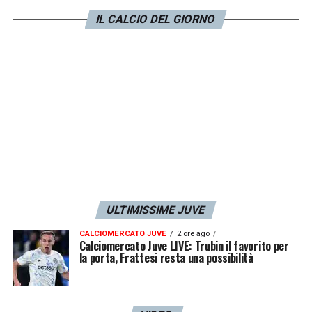
metodo desueto) e può essere assunto in
IL CALCIO DEL GIORNO
tanti modi, anche
inconsapevolmente
. E
dalle parole di Pimenta si deduce che la
strategia difensiva dell’entourage di Paul sia
orientato a evidenziare come il
francese non
abbia voluto infrangere le regole
.
LA PLAYLIST DELLE NOSTRE TOP NEWS
ULTIMISSIME JUVE
CALCIOMERCATO JUVE
2 ore ago
Calciomercato Juve LIVE: Trubin il favorito per
la porta, Frattesi resta una possibilità