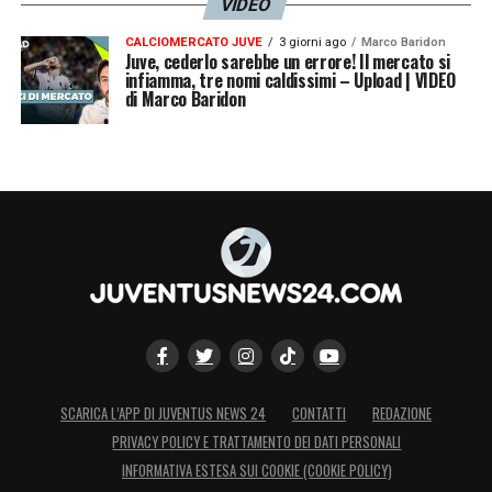
VIDEO
CALCIOMERCATO JUVE
3 giorni ago
Marco Baridon
Juve, cederlo sarebbe un errore! Il mercato si
infiamma, tre nomi caldissimi – Upload | VIDEO
di Marco Baridon
SCARICA L’APP DI JUVENTUS NEWS 24
CONTATTI
REDAZIONE
PRIVACY POLICY E TRATTAMENTO DEI DATI PERSONALI
INFORMATIVA ESTESA SUI COOKIE (COOKIE POLICY)