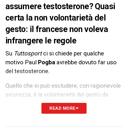
assumere testosterone? Quasi
certa la non volontarietà del
gesto: il francese non voleva
infrangere le regole
Su
Tuttosport
ci si chiede per qualche
motivo Paul
Pogba
avrebbe dovuto far uso
del testosterone.
Quello che si può escludere, con ragionevole
sicurezza, è la volontarietà del gesto da
parte dello
juventino
: il
testosterone non
READ MORE
migliora in maniera evidente le prestazioni
(veniva usato dai culturisti decenni fa ed è un