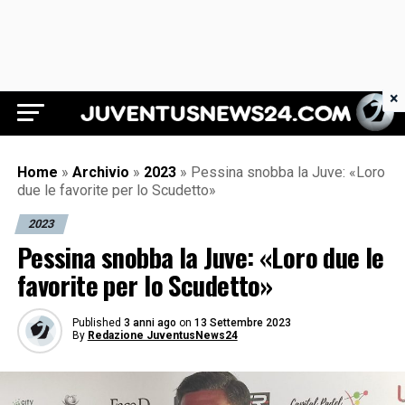
×
Juventus News 24
Home
»
Archivio
»
2023
»
Pessina snobba la Juve: «Loro
due le favorite per lo Scudetto»
2023
Pessina snobba la Juve: «Loro due le
favorite per lo Scudetto»
Published
3 anni ago
on
13 Settembre 2023
By
Redazione JuventusNews24