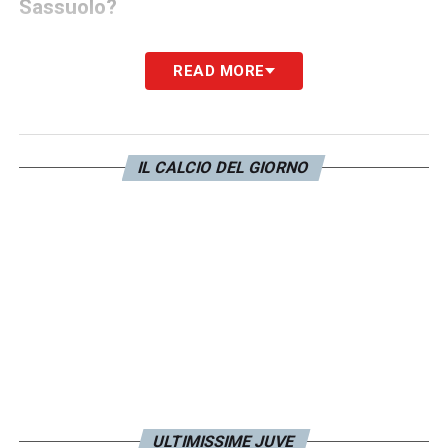
Sassuolo?
«In primis consideriamo che Berardi ha
READ MORE
saltato le prime due e senza lui il Sassuolo è
un’altra squadra, con giovani forti che
devono però crescere. E’ una società
IL CALCIO DEL GIORNO
competitiva che nel corso dell’anno farà i
suoi punti e raggiungerà i suoi obiettivi, tra
cui anche appunto la valorizzazione dei
giovani. Non deve certamente vincere lo
Scudetto».
Scudetto che potrebbe invece vincere la
Juve quest’anno? E’ già tempo di puntare
così in alto?
ULTIMISSIME JUVE