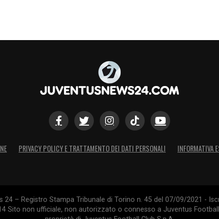
S
ONE
PRIVACY POLICY E TRATTAMENTO DEI DATI PERSONALI
INFORMATIVA E
24 – Registro Stampa Tribunale di Torino n. 45 del 07/09/2021 - Iscr
014 Sito non ufficiale, non autorizzato o connesso a Juventus Footbal