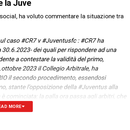
e la Juve
i social, ha voluto commentare la situazione tra
ul caso #CR7 v #Juventusfc : #CR7 ha
a 30.6.2023- dei quali per rispondere ad una
nte a contestare la validità del primo,
ottobre 2023 il Collegio Arbitrale, ha
O il secondo procedimento, essendosi
imo, stante l’opposizione della #Juventus alla
è cominciata: la palla ora passa agli arbitri, che
esta di #CR7 che rivendica dalla Juventusfc in
EAD MORE