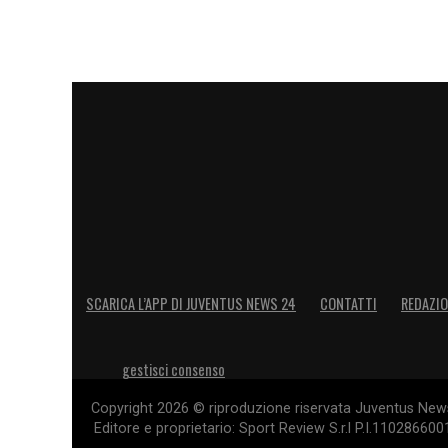
LA PLAYLIST DELLE NOSTRE TOP NEW
SCARICA L’APP DI JUVENTUS NEWS 24
CONTATTI
REDAZI
gestisci consenso
Copyright 2026 © riproduzione riservata Juventus News 
Editore e proprietario: Sport Review S.r.l P.I.11028660