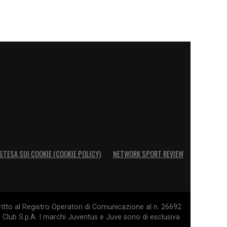
STESA SUI COOKIE (COOKIE POLICY)
NETWORK SPORT REVIEW
itto al Registro Operatori di Comunicazione al n. 26692
l Club S.p.A. I marchi Juventus e Juve sono di esclusiva