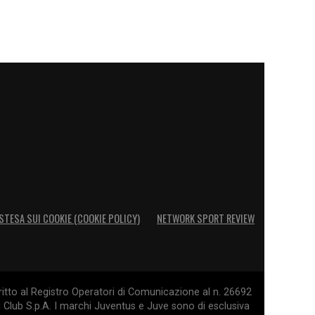
STESA SUI COOKIE (COOKIE POLICY)
NETWORK SPORT REVIEW
itto al Registro Operatori di Comunicazione al n. 26692
l Club S.p.A. I marchi Juventus e Juve sono di esclusiva