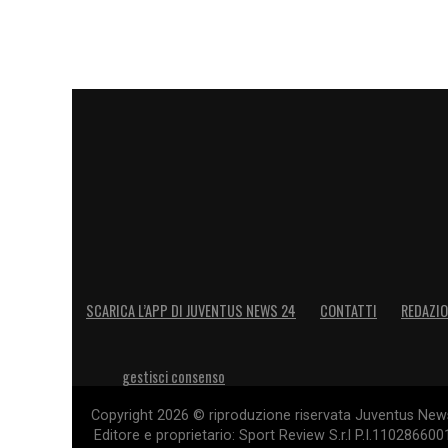
SCARICA L’APP DI JUVENTUS NEWS 24
CONTATTI
REDAZI
gestisci consenso
Copyright 2026 © riproduzione riservata Juventus News 
Editore e proprietario: Sport Review S.r.l P.I.11028660