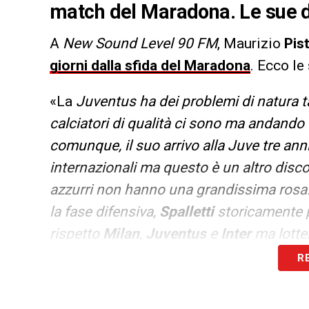
match del Maradona. Le sue d
A
New Sound Level 90 FM
, Maurizio
Pis
giorni dalla sfida del Maradona
. Ecco le
«La
Juventus ha dei problemi di natura t
calciatori di qualità ci sono ma andando
comunque, il suo arrivo alla Juve tre anni
internazionali ma questo è un altro disc
azzurri non hanno una grandissima rosa.
la fase difensiva,
Spalletti
storicamente p
rispetto
Milan
,
Juventus
e
Inter
ma lotte
R
LA PLAYLIST DELLE NOSTRE TOP NEW