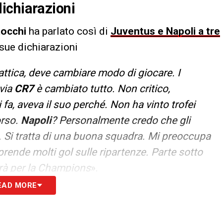
ichiarazioni
tocchi
ha parlato così di
Juventus e Napoli a tre
 sue dichiarazioni
attica, deve cambiare modo di giocare. I
 via
CR7
è cambiato tutto. Non critico,
 fa, aveva il suo perché. Non ha vinto trofei
orso.
Napoli
? Personalmente credo che gli
 Si tratta di una buona squadra. Mi preoccupa
rende molti gol sulle ripartenze. Parte sotto
rà per la Champions
».
EAD MORE
S