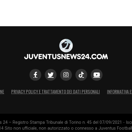
ONE
PRIVACY POLICY E TRATTAMENTO DEI DATI PERSONALI
INFORMATIVA E
24 – Registro Stampa Tribunale di Torino n. 45 del 07/09/2021 - Iscr
014 Sito non ufficiale, non autorizzato o connesso a Juventus Footbal