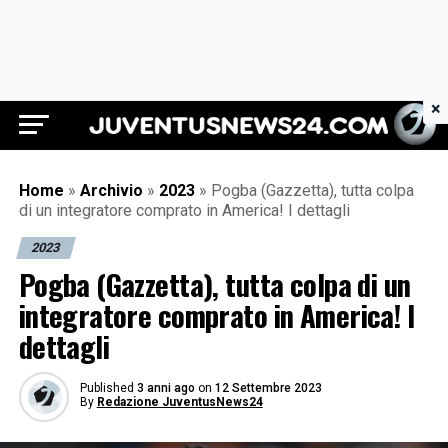
×
Juventus News 24
Home
»
Archivio
»
2023
»
Pogba (Gazzetta), tutta colpa
di un integratore comprato in America! I dettagli
2023
Pogba (Gazzetta), tutta colpa di un
integratore comprato in America! I
dettagli
Published
3 anni ago
on
12 Settembre 2023
By
Redazione JuventusNews24