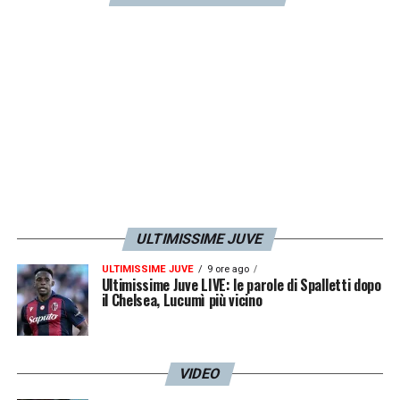
assunto la sostanza dopante per errore. In
caso di positività accertata, la società potrà
chiedere la
risoluzione del contratto
.
LA PLAYLIST DELLE NOSTRE TOP NEWS
ULTIMISSIME JUVE
ULTIMISSIME JUVE
9 ore ago
Ultimissime Juve LIVE: le parole di Spalletti dopo
il Chelsea, Lucumì più vicino
VIDEO