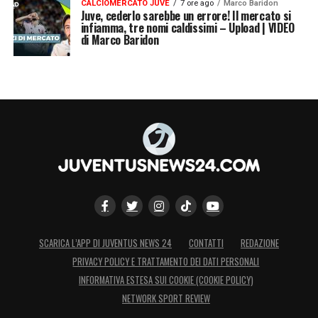
CALCIOMERCATO JUVE
7 ore ago
Marco Baridon
Juve, cederlo sarebbe un errore! Il mercato si
infiamma, tre nomi caldissimi – Upload | VIDEO
di Marco Baridon
SCARICA L’APP DI JUVENTUS NEWS 24
CONTATTI
REDAZIONE
PRIVACY POLICY E TRATTAMENTO DEI DATI PERSONALI
INFORMATIVA ESTESA SUI COOKIE (COOKIE POLICY)
NETWORK SPORT REVIEW