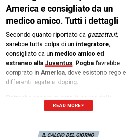
America e consigliato da un
medico amico. Tutti i dettagli
Secondo quanto riportato da
gazzetta.it,
sarebbe tutta colpa di un
integratore
,
consigliato da un
medico amico ed
estraneo alla
Juventus
.
Pogba
l’avrebbe
comprato in
America
, dove esistono regole
differenti legate al doping.
Potrebbe essere questa la causa della
READ MORE
positività al testosterone del numero 10
della Juve. Se confermata, si tratterebbe
quindi di una leggerezza da parte del
centrocampista francese, che avrebbe
IL CALCIO DEL GIORNO